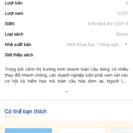
Lượt bán
0
Lượt xem
3,027
ISBN
978-604-80-2201-3
Loại sách
Ebook
Nhà xuất bản
NXB Khoa học - Công nghệ -
Truyền thông
Giới thiệu sách
Trong bối cảnh thị trường kinh doanh toàn cầu đang có nhiều
thay đổi nhanh chóng, các doanh nghiệp luôn phải xem xét các
cơ hội và hiểm họa mà toàn cầu hóa đem lại. Người làm
marketing cần có sự tinh nhanh trong nắm bắt thông tin để có
thể điều chỉnh phù hợp với tương lai. Một trong những nhân tố
tiên quyết tạo nên hiệu quả marketing cho doanh nghiệp đó
chính là khâu lập kế hoạch marketing. Kế hoạch marketing là
cách sắp xếp cấu trúc để hướng dẫn quá trình quyết định thị
Có thể bạn thích
trường mục tiêu cho sản phẩm hay dịch vụ của doanh nghiệp
bao gồm thị trường cần gì, muốn gì, sau đó sẽ đáp ứng các
nhu cầu và mong muốn đó tốt hơn so với các đối thủ. Về bản