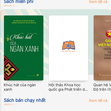
Công ngh
Sách miễn phí
Xem tất cả
Khúc hát của ngàn
Hội thảo Khoa học
Quan hệ V
xanh
quốc gia Phát triển du
Độ trên lĩ
lịch bền vững dựa trên
tế thương
giá trị văn hóa - thiên
lượng
Sách bán chạy nhất
Xem tất cả
nhiên vùng Bắc Trung
Bộ và Trung du miền