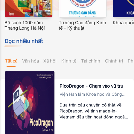
Bộ sách 1000 năm
Trường Cao đẳng Kinh
Khoa quốc
Thăng Long Hà Nội
tế - Kỹ thuật
Đọc nhiều nhất
Tất cả
Văn hóa - Xã hội
Kinh tế - Tài chính
Chính trị - Ph
PicoDragon - Chạm vào vũ trụ
Viện Hàn lâm Khoa học và Công
nghệ Việt Nam, Trung tâm Vũ trụ
Dựa trên câu chuyện có thật về
Việt Nam
PicoDragon, vệ tinh made-in-
Vietnam đầu tiên hoạt động ngoài
vũ trụ