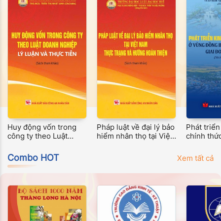
Huy động vốn trong
Pháp luật về đại lý bảo
Phát triển
công ty theo Luật
hiểm nhân thọ tại Việt
chính thứ
Doanh nghiệp: Lý luận
Nam - Thực trạng và
đồng bằn
và thực tiễn
hướng hoàn thiện
Long giai
Combo HOT
Xem tất cả
nay (Sách
khảo)