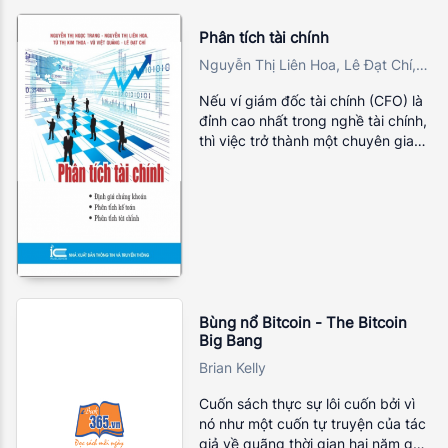
núi phía Bắc
Phân tích tài chính
Nguyễn Thị Liên Hoa, Lê Đạt Chí,
Từ Thị Kim Thoa, Vũ Việt Quảng,
Nếu ví giám đốc tài chính (CFO) là
Nguyễn Thị Ngọc Trang
đỉnh cao nhất trong nghề tài chính,
thì việc trở thành một chuyên gia
phân tích tài chính chuyên nghiệp
cũng có nghĩa là bạn đang tìm
cách chinh phục một trong những
đỉnh cao cuối cùng để trở thành
một CFO thực thụ. Với mục tiêu
như trên, quyển sách này được
biên soạn dựa trên những kiến
thức mới và hiện đại nhất về phân
tích tài chính để cung cấp những
Bùng nổ Bitcoin - The Bitcoin
Big Bang
công cụ hỗ trợ giúp bạn phân tích,
dự báo và chẩn đoán bệnh tình
Brian Kelly
của công ty nhằm mục tiêu đạt
được tối đa hóa giá trị công ty và
Cuốn sách thực sự lôi cuốn bởi vì
giá chứng khoán mà bạn đang
nó như một cuốn tự truyện của tác
nắm giữ.
giả về quãng thời gian hai năm gắn