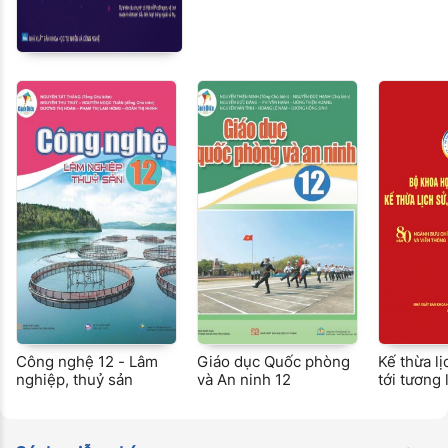
Công nghệ 12 - Lâm
Giáo dục Quốc phòng
Kế thừa l
nghiệp, thuỷ sản
và An ninh 12
tới tương 
ngành Bưu
Viễn thôn
ngành Kh