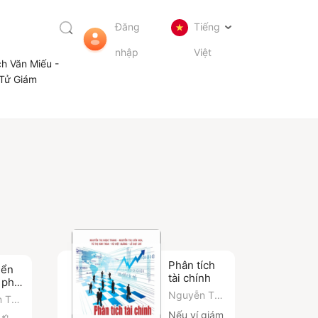
Đăng
Tiếng
nhập
Việt
ch Văn Miếu -
Tử Giám
Phân tích
iển
tài chính
 phi
thức
Nguyễn Thị
n Tạo
Liên Hoa
,
Lê
Hoàng
Nếu ví giám