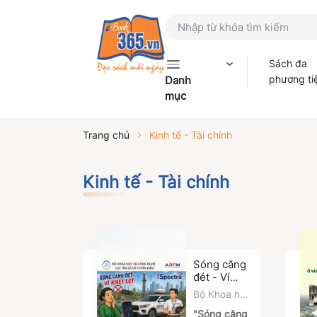
Sách đa
phương ti
Danh
mục
Trang chủ
Kinh tế - Tài chính
Kinh tế - Tài chính
Sóng căng
đét - Ví
khét lẹt
Bộ Khoa học
và Công
"Sóng căng