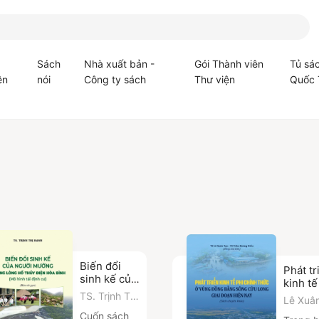
Sách
Nhà xuất bản -
Gói Thành viên
Tủ sá
ện
nói
Công ty sách
Thư viện
Quốc 
Biến đổi
Phát tr
sinh kế của
kinh tế
người
chính 
TS. Trịnh Thị
Lê Xuâ
Mường ở
ở vùng
Hạnh
,
Trần 
Cuốn sách
vùng lòng