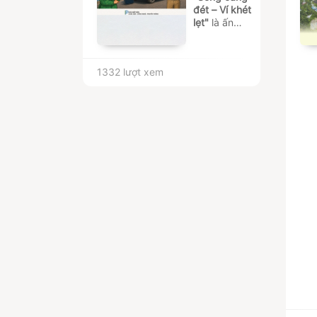
nghệ
,
Cục
đét – Ví khét
Tần số Vô
lẹt"
là ấn
tuyến điện
phẩm truyền
thông của
Cục Tần số
1332 lượt xem
Vô tuyến
điện
, được
biên soạn
nhằm phổ
biến kiến
thức về tần
số vô tuyến
điện, nâng
cao nhận
thức về việc
sử dụng phổ
tần và thiết
bị vô tuyến
đúng quy
định, đồng
thời truyền
tải các
thông tin
chuyên
ngành qua