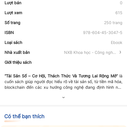
Lượt bán
0
Lượt xem
615
Số trang
250 trang
ISBN
978-604-45-3047-5
Loại sách
Ebook
Nhà xuất bản
NXB Khoa học - Công nghệ -
Truyền thông
Giới thiệu sách
“Tài Sản Số – Cơ Hội, Thách Thức Và Tương Lai Rộng Mở”
là
cuốn sách giúp người đọc hiểu rõ về tài sản số, từ tiền mã hóa,
blockchain đến các xu hướng công nghệ đang định hình nền
kinh tế số. Sách phân tích những cơ hội đầu tư, kinh doanh và
đổi mới mà tài sản số mang lại, đồng thời chỉ ra các rủi ro, thách
thức về pháp lý, bảo mật và biến động thị trường. Với góc nhìn
cân bằng và thực tiễn, tác phẩm giúp người đọc chuẩn bị kiến
thức để thích ứng với sự phát triển mạnh mẽ của kỷ nguyên số.
Có thể bạn thích
Đây là tài liệu hữu ích cho những ai quan tâm đến tương lai của
tài chính và công nghệ.