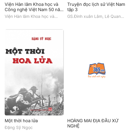
Viện Hàn lâm Khoa học và
Truyện đọc lịch sử Việt Nam
Công nghệ Việt Nam 50 năm
tập 3
hình thành và phát triển
Viện Hàn lâm Khoa học và
GS.Đinh xuân Lâm, Lê Quang
1975 - 2025
Công nghệ Việt Nam
Chắn, Bùi Tuyết Hương
Một thời hoa lửa
HOÀNG MAI ĐỊA ĐẦU XỨ
NGHỆ
Đặng Sỹ Ngọc