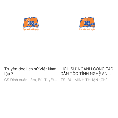
Truyện đọc lịch sử Việt Nam
LỊCH SỬ NGÀNH CÔNG TÁC
tập 7
DÂN TỘC TỈNH NGHỆ AN
(1946 - 2026)
GS.Đinh xuân Lâm, Bùi Tuyết
TS. BÙI MINH THUẬN (Chủ
Hương, Nguyễn Hữu Tâm
biên) - TS. NGUYỄN VĂN
TUẤN - TS. ĐẶNG NHƯ
THƯỜNG