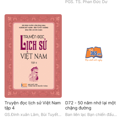
PGS. TS. Phan Đức Dư
Truyện đọc lịch sử Việt Nam
D72 - 50 năm nhớ lại một
tập 4
chặng đường
GS.Đinh xuân Lâm, Bùi Tuyết
Ban liên lạc Bạn chiến đấu
Hương, Hoàng Mỹ Hạnh
Tiểu đoàn 72 tên lửa phòng
không anh hùng