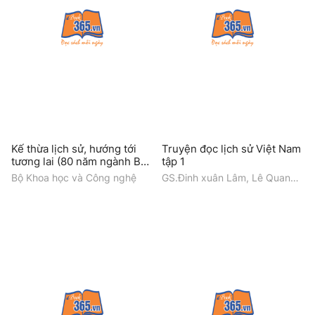
Kế thừa lịch sử, hướng tới
Truyện đọc lịch sử Việt Nam
tương lai (80 năm ngành Bưu
tập 1
chính và Viễn thông - 66
Bộ Khoa học và Công nghệ
GS.Đinh xuân Lâm, Lê Quang
năm ngành Khoa học và
Chắn, Bùi Tuyết Hương
Công nghệ)