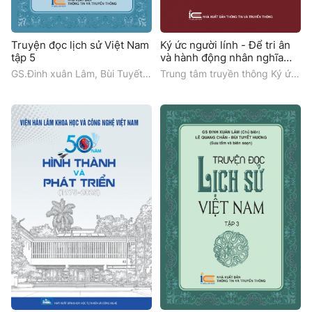
Truyện đọc lịch sử Việt Nam
Ký ức người lính - Để tri ân
tập 5
và hành động nhân nghĩa
nhiều hơn: Tập 3
GS.Đinh xuân Lâm, Bùi Tuyết
Trung tâm truyền thông Ký ức
Hương, Ngô Vũ Hải Hằng
người lính