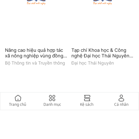
Nâng cao hiệu quả hợp tác
Tạp chí Khoa học & Công
xã nông nghiệp vùng đồng
nghệ Đại học Thái Nguyên
bào dân tộc thiểu số các tỉnh
(Số 228.13/Q2)
Bộ Thông tin và Truyền thông
Đại học Thái Nguyên
Tây bắc trong quá trình xây
dựng nông thôn mới
Trang chủ
Danh mục
Kệ sách
Cá nhân