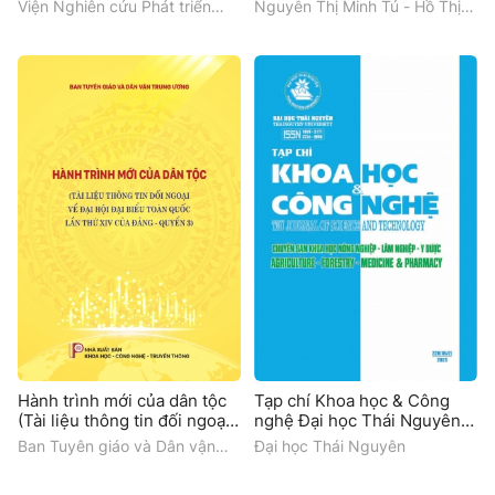
thảo quốc tế). Quyển 1
(CLOUDS OVER MUONG
Viện Nghiên cứu Phát triển
Nguyễn Thị Minh Tú - Hồ Thị
LONG, BAMBOO IN HUU
Giáo dục Việt Mỹ
Thuỷ (đồng chủ biên)
KIEM)
Hành trình mới của dân tộc
Tạp chí Khoa học & Công
(Tài liệu thông tin đối ngoại
nghệ Đại học Thái Nguyên
về Đại hội đại biểu toàn
(Số 228.05/Q2)
Ban Tuyên giáo và Dân vận
Đại học Thái Nguyên
quốc lần thứ XIV của Đảng -
Trung ương
Quyển 3)