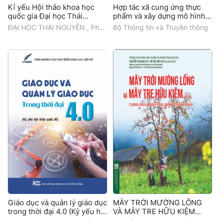
Kỉ yếu Hội thảo khoa học
Hợp tác xã cung ứng thực
quốc gia Đại học Thái
phẩm và xây dựng mô hình
Nguyên gắn với phát triển
hợp tác xã cung ứng rau an
ĐẠI HỌC THÁI NGUYÊN., Phân
Bộ Thông tin và Truyền thông
kinh tế - xã hội vùng trung
toàn
hiệu Đại học Thái Nguyên tại
du và miền núi phía Bắc
tỉnh Lào Cai
Giáo dục và quản lý giáo dục
MÂY TRỜI MƯỜNG LỐNG
trong thời đại 4.0 (Kỷ yếu hội
VÀ MÂY TRE HỮU KIỆM