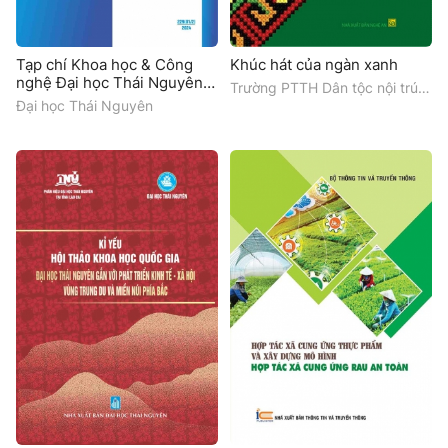
Tạp chí Khoa học & Công
Khúc hát của ngàn xanh
nghệ Đại học Thái Nguyên
Trường PTTH Dân tộc nội trú
(Số 229.01/Q2)
Nghệ An
Đại học Thái Nguyên