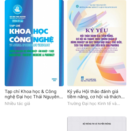
Tạp chí Khoa học & Công
Kỷ yếu Hội thảo đánh giá
nghệ Đại học Thái Nguyên
tiềm năng, cơ hội và thách
(Số 229.09 - Q1)
thức trong quản lý nông
Nhiều tác giả
Trường Đại học Kinh tế và
nghiệp và quy trình sản
Quản trị kinh doanh - Đại học
xuất, chế biến, tiêu thụ nông
Thái Nguyên
sản tiêu biểu địa phương