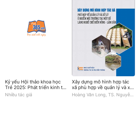
Kỷ yếu Hội thảo khoa học
Xây dựng mô hình hợp tác
Trẻ 2025: Phát triển kinh tế
xã phù hợp về quản lý và xử
tư nhân tại Việt Nam -
lý ô nhiễm môi trường tại
Nhiều tác giả
Hoàng Văn Long, TS. Nguyễn
Những vấn đề lý luận và
một số làng nghề chế biến
Tiến Định, ThS. Đỗ Phương
thực tiễn
nông - lâm sản
Chi, ThS. Trần Hữu Quang, TS.
Nguyễn Mạnh Cường