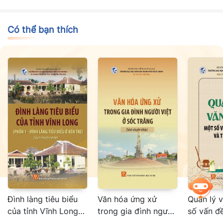
và dễ tiếp cận với đông đảo bạn đọc.
Có thể bạn thích
Đình làng tiêu biểu
Văn hóa ứng xử
Quản lý 
của tỉnh Vĩnh Long
trong gia đình người
số vấn đề