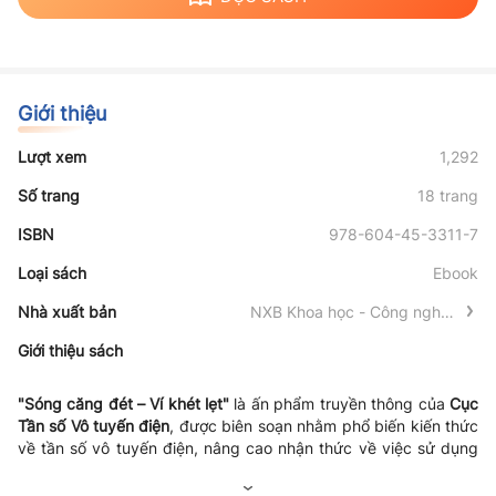
Giới thiệu
Lượt xem
1,292
Số trang
18 trang
ISBN
978-604-45-3311-7
Loại sách
Ebook
Nhà xuất bản
NXB Khoa học - Công nghệ -
Truyền thông
Giới thiệu sách
"Sóng căng đét – Ví khét lẹt"
là ấn phẩm truyền thông của
Cục
Tần số Vô tuyến điện
, được biên soạn nhằm phổ biến kiến thức
về tần số vô tuyến điện, nâng cao nhận thức về việc sử dụng
phổ tần và thiết bị vô tuyến đúng quy định, đồng thời truyền tải
các thông tin chuyên ngành qua lối thể hiện gần gũi, sinh động