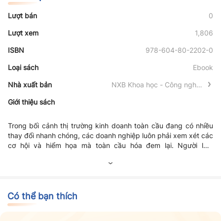
Lượt bán
0
Lượt xem
1,806
ISBN
978-604-80-2202-0
Loại sách
Ebook
Nhà xuất bản
NXB Khoa học - Công nghệ -
Truyền thông
Giới thiệu sách
Trong bối cảnh thị trường kinh doanh toàn cầu đang có nhiều
thay đổi nhanh chóng, các doanh nghiệp luôn phải xem xét các
cơ hội và hiểm họa mà toàn cầu hóa đem lại. Người làm
marketing cần có sự tinh nhanh trong nắm bắt thông tin để có
thể điều chỉnh phù hợp với tương lai. Một trong những nhân tố
tiên quyết tạo nên hiệu quả marketing cho doanh nghiệp đó
chính là khâu lập kế hoạch marketing. Kế hoạch marketing là
cách sắp xếp cấu trúc để hướng dẫn quá trình quyết định thị
Có thể bạn thích
trường mục tiêu cho sản phẩm hay dịch vụ của doanh nghiệp
bao gồm thị trường cần gì, muốn gì, sau đó sẽ đáp ứng các