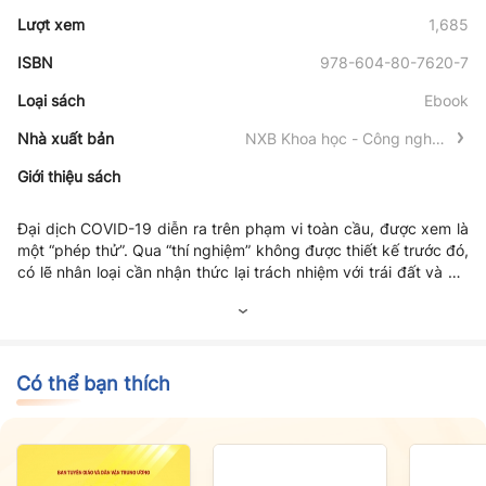
Lượt xem
1,685
ISBN
978-604-80-7620-7
Loại sách
Ebook
Nhà xuất bản
NXB Khoa học - Công nghệ -
Truyền thông
Giới thiệu sách
Đại dịch COVID-19 diễn ra trên phạm vi toàn cầu, được xem là
một “phép thử”. Qua “thí nghiệm” không được thiết kế trước đó,
có lẽ nhân loại cần nhận thức lại trách nhiệm với trái đất và với
chính bản thân của mỗi người. Đó là chìa khóa quan trọng để
mở cánh cửa cho tương lai. Với tôn chỉ hợp tác, sáng tạo,
truyền bá tri thức và phục vụ công đồng, Nhóm nghiên cứu -
giảng dạy “Môi trường và Tài nguyên sinh vật”, Đại học Đà
Nẵng (DN-EBR) đã tổng hợp tư liệu và kinh nghiệm nghiên cứu
Có thể bạn thích
để biên soạn cuốn sách này. Với mong muốn giới thiệu cho bạn
đọc hiểu biết rõ hơn về nguồn gốc cũng như những giá trị to
lớn của một loài sinh vật rất nhỏ bé. Nhưng “màu xanh” của
chúng có thể giúp bảo vệ được cả hành tinh cũng như sức