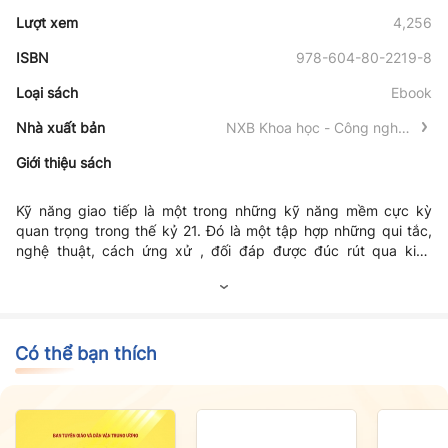
Lượt xem
4,256
ISBN
978-604-80-2219-8
Loại sách
Ebook
Nhà xuất bản
NXB Khoa học - Công nghệ -
Truyền thông
Giới thiệu sách
Kỹ năng giao tiếp là một trong những kỹ năng mềm cực kỳ
quan trọng trong thế kỷ 21. Đó là một tập hợp những qui tắc,
nghệ thuật, cách ứng xử , đối đáp được đúc rút qua kinh
nghiệm thực tế hằng ngày giúp mọi người giao tiếp hiệu quả
thuyết phục hơn khi áp dụng thuần thục kỹ năng giao tiếp.
Trong những năm gần đây, theo đánh giá của một số doanh
nghiệp khi tuyển dụng sinh viên tốt nghiệp ra trường thường có
ý kiến cho rằng: Hạn chế lớn nhất của hầu hết sinh viên chủ
Có thể bạn thích
yếu trên các mặt thuộc về kỹ năng mềm, mà đặc biệt là kỹ
năng giao tiếp. Tuy nhiên, vấn đề đặt ra lựa chọn kỹ năng giao
tiếp như thế nào cho phù hợp với sinh viên bậc giáo dục cao
đẳng và đại học để đảm bảo phù hợp với mục tiêu giáo dục