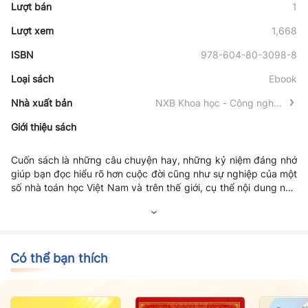
Lượt bán
1
Lượt xem
1,668
ISBN
978-604-80-3098-8
Loại sách
Ebook
Nhà xuất bản
NXB Khoa học - Công nghệ -
Truyền thông
Giới thiệu sách
Cuốn sách là những câu chuyện hay, những kỷ niệm đáng nhớ
giúp bạn đọc hiểu rõ hơn cuộc đời cũng như sự nghiệp của một
số nhà toán học Việt Nam và trên thế giới, cụ thể nội dung như
sau: - Nội dung cuốn sách đi sâu vào những điểm mạnh và
yếuc ủa nền Toán học Việt Nam. Vì thế, bài mở đầu của cuốn
sách là chỉ số ISI và chỉ số H, các chỉ số này cho ta biết chất
lượng công trình khoa học tốt hay không tốt. - Kể chuyện về
các nhà toán học là thầy giáo của tôi, GS. Hoàng Tụy, GS.
Có thể bạn thích
Hoàng Hữu Như, GS. Nguyễn Bác Văn, GS. Hoàng Hữu Đường.
Những điều tôi kể trong sách này đều là những câu chuyện có
thật, không hề hư cấu. - Thể hiện về tình cảm của tôi đối với