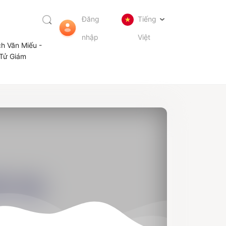
Đăng
Tiếng
nhập
Việt
ch Văn Miếu -
Tử Giám