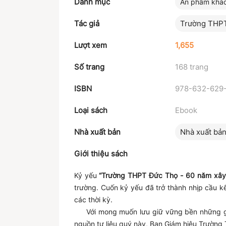
Danh mục
Ấn phẩm khá
Tác giả
Trường THP
Lượt xem
1,655
Số trang
168 trang
ISBN
978-632-629-
Loại sách
Ebook
Nhà xuất bản
Nhà xuất bả
Giới thiệu sách
Kỷ yếu
“Trường THPT Đức Thọ - 60 năm xây 
trường. Cuốn kỷ yếu đã trở thành nhịp cầu k
các thời kỳ.
Với mong muốn lưu giữ vững bền những giá t
nguồn tư liệu quý này, Ban Giám hiệu Trường