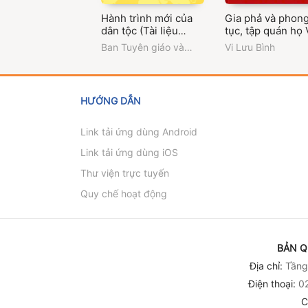
Hành trình mới của
Gia phả và phon
dân tộc (Tài liệu
tục, tập quán họ 
thông tin đối ngoại
Tun Xiêng Men -
Ban Tuyên giáo và
Vi Lưu Bình
về Đại hội đại biểu
Tương Dương, N
Dân vận Trung ương
toàn quốc lần thứ XIV
An
của Đảng - Quyển 3)
HƯỚNG DẪN
Link tải ứng dùng Android
Link tải ứng dùng iOS
Thư viện trực tuyến
Quy chế hoạt động
BẢN Q
Địa chỉ:
Tầng 
Điện thoại:
02
C