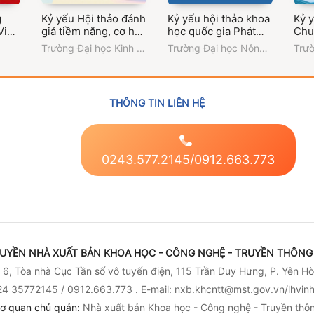
g
Kỷ yếu Hội thảo đánh
Kỷ yếu hội thảo khoa
Kỷ 
Vi
giá tiềm năng, cơ hội
học quốc gia Phát
Chu
và thách thức trong
triển nông nghiệp
thể 
Trường Đại học Kinh tế
Trường Đại học Nông -
Trườ
ghệ
quản lý nông nghiệp
bền vững trong kỷ
trư
và Quản trị kinh doanh
Lâm Bắc Giang
Đức
và quy trình sản xuất,
nguyên mới: Cơ hội
dụn
- Đại học Thái Nguyên
chế biến, tiêu thụ
và thách thức
và 
nông sản tiêu biểu
học 
THÔNG TIN LIÊN HỆ
địa phương
phát
toà
0243.577.2145/0912.663.773
UYỀN NHÀ XUẤT BẢN KHOA HỌC - CÔNG NGHỆ - TRUYỀN THÔNG 
6, Tòa nhà Cục Tần số vô tuyến điện, 115 Trần Duy Hưng, P. Yên Hò
4 35772145 / 0912.663.773 . E-mail: nxb.khcntt@mst.gov.vn/lhvi
ơ quan chủ quản:
Nhà xuất bản Khoa học - Công nghệ - Truyền thô