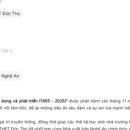
c
T Đức Thọ
139-1
n Nghệ An
dựng và phát triển (1965 - 2025)”
được phát hành vào tháng 11 n
ết nối tâm hồn, để lại những dấu ấn sâu đậm và sự lan toả mạnh mẽ 
rị truyền thống, đồng thời giúp các thế hệ học sinh nhà trường 
 THPT Đức Thọ đã phối hợp cùng Nhà xuất bản Nghệ An chính thức p