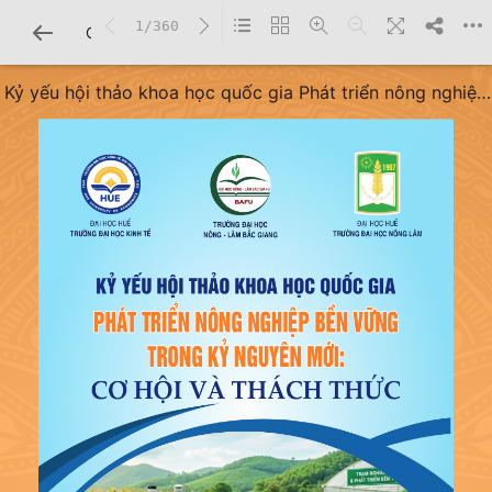
1/360
CHI TIẾT SÁCH
Kỷ yếu hội thảo khoa học quốc gia Phát triển nông nghiệp
bền vững trong kỷ nguyên mới: Cơ hội và thách thức