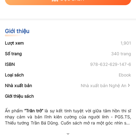
Giới thiệu
Lượt xem
1,901
Số trang
340 trang
ISBN
978-632-629-147-6
Loại sách
Ebook
Nhà xuất bản
Nhà xuất bản Nghệ An
Giới thiệu sách
Ấn phẩm
“Trăn trở”
là sự kết tinh tuyệt vời giữa tâm hồn thi sĩ
nhạy cảm và bản lĩnh kiên cường của người lính - PGS.TS,
Thiếu tướng Trần Bá Dũng. Cuốn sách mở ra một góc nhìn sâu
sắc về nhân sinh và tấm lòng son sắt với gia đình, quê hương,
đất nước. Với hơn 300 bài thơ, tác phẩm thể hiện sự am tường