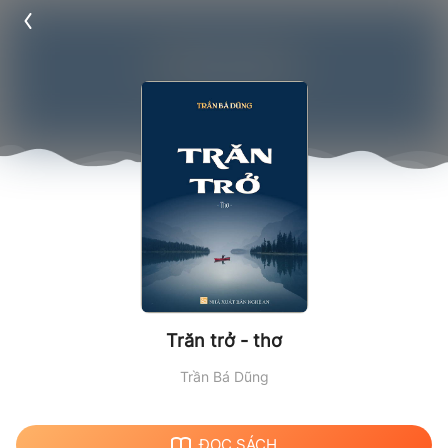
Trăn trở - thơ
Trần Bá Dũng
ĐỌC SÁCH