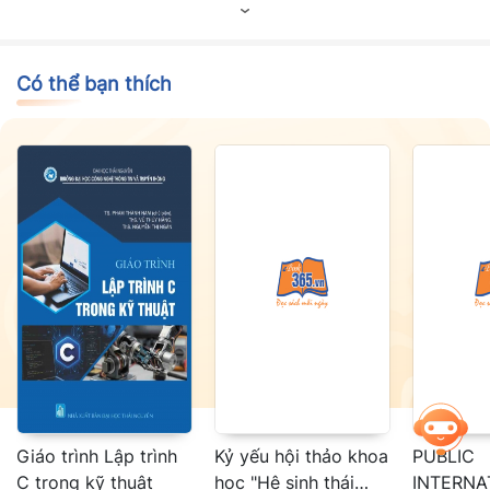
- CỘNG, TRỪ, NHÂN, CHIA TRONG PHẠM VI 100 000
Xin giới thiệu cùng các em!
Có thể bạn thích
Giáo trình Lập trình
Kỷ yếu hội thảo khoa
PUBLIC
C trong kỹ thuật
học "Hệ sinh thái
INTERNA