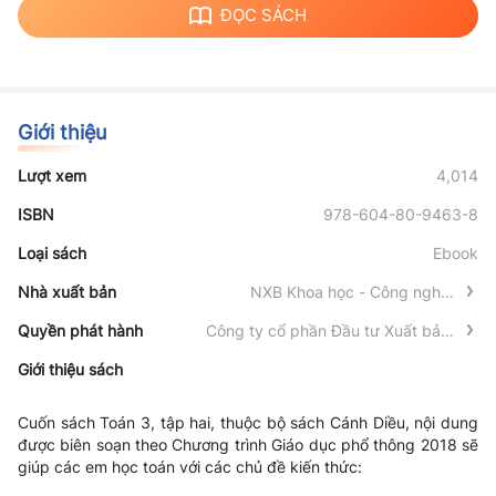
ĐỌC SÁCH
Giới thiệu
Lượt xem
4,014
ISBN
978-604-80-9463-8
Loại sách
Ebook
Nhà xuất bản
NXB Khoa học - Công nghệ -
Truyền thông
Quyền phát hành
Công ty cổ phần Đầu tư Xuất bản -
Thiết bị Giáo dục Việt Nam
Giới thiệu sách
Cuốn sách Toán 3, tập hai, thuộc bộ sách Cánh Diều, nội dung
được biên soạn theo Chương trình Giáo dục phổ thông 2018 sẽ
giúp các em học toán với các chủ đề kiến thức:
- CÁC SỐ TRONG PHẠM VI 100 000