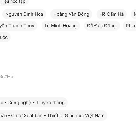
i liệu học tập
Nguyễn Đình Hoá
Hoàng Vân Đông
Hồ Cẩm Hà
yễn Thanh Thuỷ
Lê Minh Hoàng
Đỗ Đức Đông
Phạ
 Lộc
9521-5
c - Công nghệ - Truyền thông
hần Đầu tư Xuất bản - Thiết bị Giáo dục Việt Nam