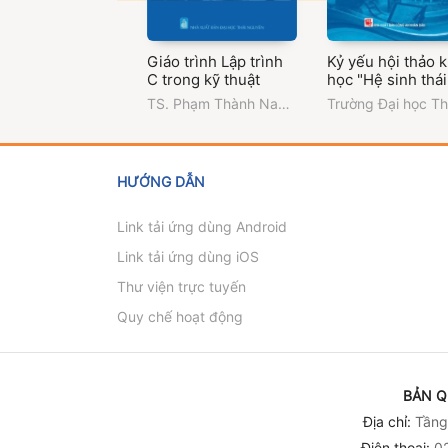
Giáo trình Lập trình
Kỷ yếu hội thảo 
C trong kỹ thuật
học "Hệ sinh thái
công nghiệp văn
TS. Phạm Thành Nam
Trường Đại học T
hóa: từ đào tạo
(chủ biên)
,
ThS. Vũ
Dầu Một
nguồn nhân lực 
Thúy Hằng
,
ThS.
khởi nghiệp và th
Nguyễn Thị Ngân
trường lao động 
HƯỚNG DẪN
tạo"
Link tải ứng dùng Android
Link tải ứng dùng iOS
Thư viện trực tuyến
Quy chế hoạt động
BẢN Q
Địa chỉ:
Tầng 
Điện thoại:
02