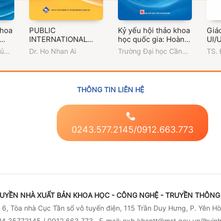
khoa
PUBLIC
Kỷ yếu hội thảo khoa
Giáo
INTERNATIONAL
học quốc gia: Hoàn
UI/
LAW 2
thiện pháp luật Việt
hủ
Dr. Ho Nhan Ai
Trường Đại học Cần
TS. 
Nam trong bối cảnh
Thơ
Đin
đến
tổ chức chính quyền
ị
địa phương hai cấp
sáng
THÔNG TIN LIÊN HỆ
0243.577.2145/0912.663.773
UYỀN NHÀ XUẤT BẢN KHOA HỌC - CÔNG NGHỆ - TRUYỀN THÔNG 
6, Tòa nhà Cục Tần số vô tuyến điện, 115 Trần Duy Hưng, P. Yên Hò
4 35772145 / 0912.663.773 . E-mail: nxb.khcntt@mst.gov.vn/lhvi