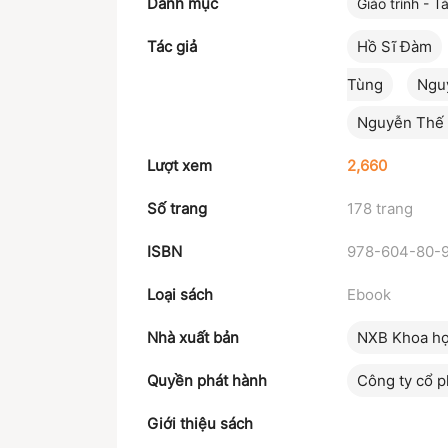
Danh mục
Giáo trình - Tà
Tác giả
Hồ Sĩ Đàm
Tùng
Ngu
Nguyễn Thế
Lượt xem
2,660
Số trang
178 trang
ISBN
978-604-80-
Loại sách
Ebook
Nhà xuất bản
NXB Khoa họ
Quyền phát hành
Công ty cổ p
Giới thiệu sách