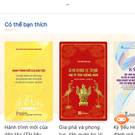
Có thể bạn thích
Hành trình mới của
Gia phả và phong
Kỷ yếu H
dân tộc (Tài liệu
tục, tập quán họ Vi
đánh giá 