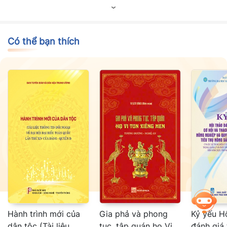
Có thể bạn thích
Hành trình mới của
Gia phả và phong
Kỷ yếu H
dân tộc (Tài liệu
tục, tập quán họ Vi
đánh giá 