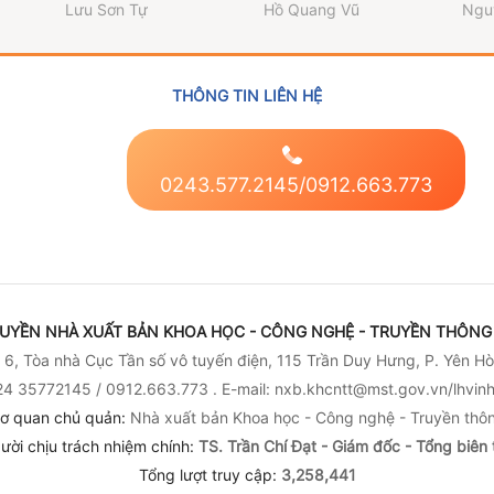
về gia đình lão thành
Lưu Sơn Tự
Hồ Quang Vũ
Ngu
cách mạng Hồ Vạn
Phúc)
THÔNG TIN LIÊN HỆ
0243.577.2145/0912.663.773
UYỀN NHÀ XUẤT BẢN KHOA HỌC - CÔNG NGHỆ - TRUYỀN THÔNG 
6, Tòa nhà Cục Tần số vô tuyến điện, 115 Trần Duy Hưng, P. Yên Hò
4 35772145 / 0912.663.773 . E-mail: nxb.khcntt@mst.gov.vn/lhvi
ơ quan chủ quản:
Nhà xuất bản Khoa học - Công nghệ - Truyền thô
ười chịu trách nhiệm chính:
TS. Trần Chí Đạt - Giám đốc - Tổng biên 
Tổng lượt truy cập:
3,258,441