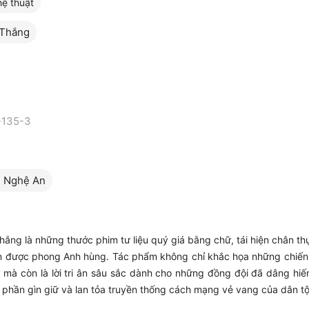
ệ thuật
 Thắng
-135-3
n Nghệ An
ắng là những thước phim tư liệu quý giá bằng chữ, tái hiện chân th
ần được phong Anh hùng. Tác phẩm không chỉ khắc họa những chiến
 mà còn là lời tri ân sâu sắc dành cho những đồng đội đã dâng hiến
p phần gìn giữ và lan tỏa truyền thống cách mạng vẻ vang của dân tộ