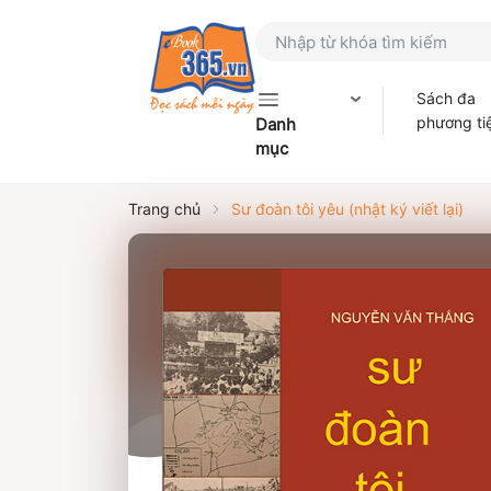
Sách đa
phương ti
Danh
mục
Trang chủ
Sư đoàn tôi yêu (nhật ký viết lại)