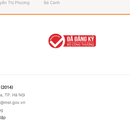
văn hóa xứ Ngh
yễn Thị Phương
Bá Canh
Hà Nguyễn
(2014)
a, TP. Hà Nội
nh@mst.gov.vn
ng
tập