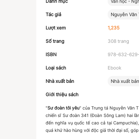
Danh mục
Văn học - Ngh
Tác giả
Nguyễn Văn
Lượt xem
1,235
Số trang
308 trang
ISBN
978-632-629
Loại sách
Ebook
Nhà xuất bản
Nhà xuất bả
Giới thiệu sách
"
Sư đoàn tôi yêu
" của Trung tá Nguyễn Văn Th
chiến sĩ Sư đoàn 341 (Đoàn Sông Lam) hai l
đến nghĩa vụ quốc tế cao cả tại Campuchia),
quá khứ hào hùng với độc giả thời đại số, gó