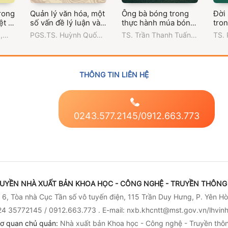
rong
Quản lý văn hóa, một
Ông bà bóng trong
Đời
ệt ở
số vấn đề lý luận và
thực hành múa bóng
tro
thực tiễn
rỗi của người Việt
Bảo
g
,
PGS.TS. Huỳnh Quốc
TS. Trần Thanh Tuấn
,
TS.
Nam Bộ
Hồ 
n
Thắng
,
Trường Đại học
Trường Đại học Văn
Trườ
 Chí
Văn hóa Thành phố Hồ
hóa Thành phố Hồ Chí
hóa 
Chí Minh
Minh
Min
THÔNG TIN LIÊN HỆ
0243.577.2145/0912.663.773
UYỀN NHÀ XUẤT BẢN KHOA HỌC - CÔNG NGHỆ - TRUYỀN THÔNG 
6, Tòa nhà Cục Tần số vô tuyến điện, 115 Trần Duy Hưng, P. Yên Hò
4 35772145 / 0912.663.773 . E-mail: nxb.khcntt@mst.gov.vn/lhvi
ơ quan chủ quản:
Nhà xuất bản Khoa học - Công nghệ - Truyền thô