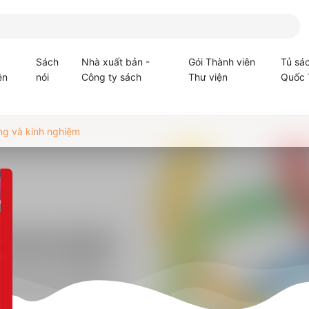
Sách
Nhà xuất bản -
Gói Thành viên
Tủ sá
ện
nói
Công ty sách
Thư viện
Quốc 
ăng và kinh nghiệm