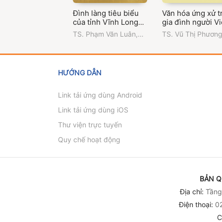
Đình làng tiêu biểu
Văn hóa ứng xử t
của tỉnh Vĩnh Long
gia đình người Vi
(Phần I - Đình làng
Sóc Trăng
TS. Phạm Văn Luân
,
TS. Vũ Thị Phươn
tiêu biểu ở Bến Tre)
ThS. Uông Thị Cẩm
Trường Đại học Vă
Vân
,
Trường Đại học
hóa Thành phố Hồ
Văn hóa Thành phố Hồ
Minh
Chí Minh
HƯỚNG DẪN
Link tải ứng dùng Android
Link tải ứng dùng iOS
Thư viện trực tuyến
Quy chế hoạt động
BẢN Q
Địa chỉ:
Tầng 
Điện thoại:
02
C