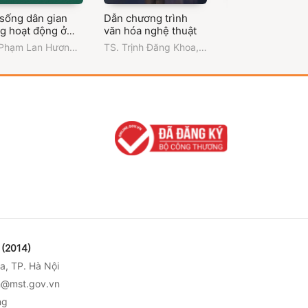
 sống dân gian
Dẫn chương trình
Văn hóa Nam Bộ 
ng hoạt động ở
văn hóa nghệ thuật
đường phát triển
 tàng Thành phố
 Phạm Lan Hương
,
TS. Trịnh Đăng Khoa
,
PGS.TS. Nguyễn
Chí Minh
ng Đại học Văn
Trường Đại học Văn
Thơ
,
PGS.TS. Lâ
Thành phố Hồ Chí
hóa Thành phố Hồ Chí
Nhân
,
Trường Đại
h
Minh
Văn hóa Thành p
Chí Minh
(2014)
a, TP. Hà Nội
nh@mst.gov.vn
ng