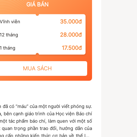
GIÁ BÁN
35.000đ
Vĩnh viễn
28.000đ
12 tháng
17.500đ
1 tháng
MUA SÁCH
n đã có “máu” của một người viết phóng sự.
, bên cạnh giáo trình của Học viện Báo chí
o một tác phẩm báo chí, làm quen với một số
t quan trọng phần trao đổi, hướng dẫn của
ng cấp những kiến thức cơ bản về thể loại