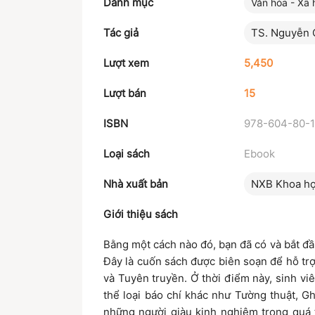
Danh mục
Văn hóa - Xã 
Tác giả
TS. Nguyễn 
Lượt xem
5,450
Lượt bán
15
ISBN
978-604-80-1
Loại sách
Ebook
Nhà xuất bản
NXB Khoa họ
Giới thiệu sách
Bằng một cách nào đó, bạn đã có và bắt đầ
Đây là cuốn sách được biên soạn để hỗ trợ
và Tuyên truyền. Ở thời điểm này, sinh viê
thể loại báo chí khác như Tường thuật, G
những người giàu kinh nghiệm trong quá t