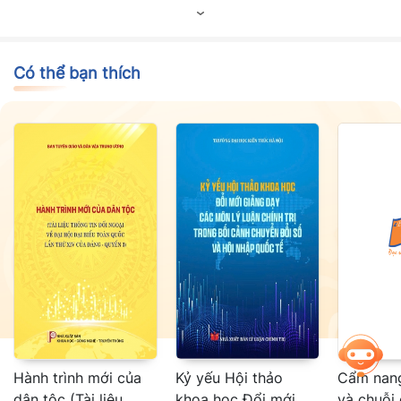
Có thể bạn thích
Hành trình mới của
Kỷ yếu Hội thảo
Cẩm nang
dân tộc (Tài liệu
khoa học Đổi mới
và chuỗi