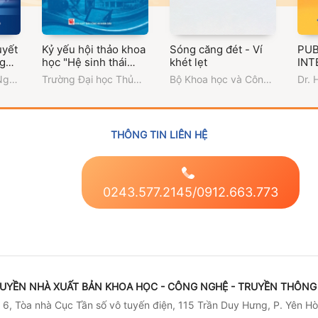
uyết
Kỷ yếu hội thảo khoa
Sóng căng đét - Ví
PUB
ng
học "Hệ sinh thái
khét lẹt
INT
công nghiệp văn
LAW
Ngọc
Trường Đại học Thủ
Bộ Khoa học và Công
Dr. 
hóa: từ đào tạo
ường
Dầu Một
nghệ
,
Cục Tần số Vô
nguồn nhân lực đến
ương
tuyến điện
khởi nghiệp và thị
trường lao động sáng
THÔNG TIN LIÊN HỆ
tạo"
0243.577.2145/0912.663.773
UYỀN NHÀ XUẤT BẢN KHOA HỌC - CÔNG NGHỆ - TRUYỀN THÔNG 
6, Tòa nhà Cục Tần số vô tuyến điện, 115 Trần Duy Hưng, P. Yên Hò