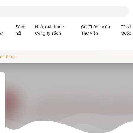
Sách
Nhà xuất bản -
Gói Thành viên
Tủ sá
ện
nói
Công ty sách
Thư viện
Quốc 
nh tế học