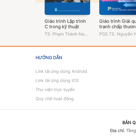
Giáo trình Lập trình
Giáo trình Giải q
C trong kỹ thuật
tranh chấp thươ
mại quốc tế
TS. Phạm Thành Nam
PGS.TS. Nguyễn 
(chủ biên)
,
ThS. Vũ
Hà (Chủ biên)
,
Tr
Thúy Hằng
,
ThS.
Đại học Ngoại th
Nguyễn Thị Ngân
HƯỚNG DẪN
Link tải ứng dùng Android
Link tải ứng dùng iOS
Thư viện trực tuyến
Quy chế hoạt động
BẢN Q
Địa chỉ:
Tầng 