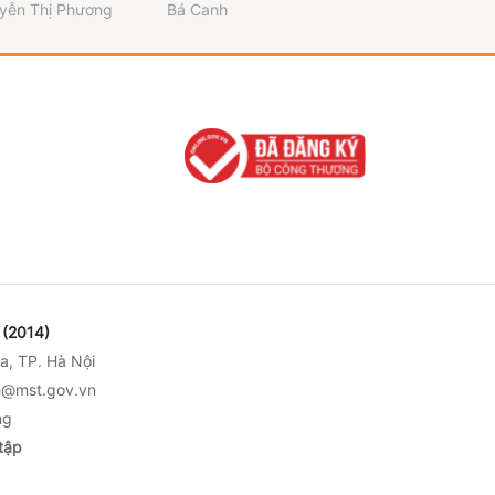
văn hóa xứ Ngh
yễn Thị Phương
Bá Canh
Hà Nguyễn
(2014)
a, TP. Hà Nội
nh@mst.gov.vn
ng
tập