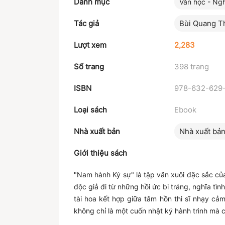
Danh mục
Văn học - Ngh
Tác giả
Bùi Quang T
Lượt xem
2,283
Số trang
398 trang
ISBN
978-632-629
Loại sách
Ebook
Nhà xuất bản
Nhà xuất bả
Giới thiệu sách
"Nam hành Ký sự" là tập văn xuôi đặc sắc của
độc giả đi từ những hồi ức bi tráng, nghĩa tì
tài hoa kết hợp giữa tâm hồn thi sĩ nhạy c
không chỉ là một cuốn nhật ký hành trình mà cò