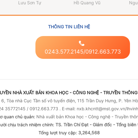
về gia đình lão thành
Lưu Sơn Tự
Hồ Quang Vũ
Ngu
cách mạng Hồ Vạn
Phúc)
THÔNG TIN LIÊN HỆ
0243.577.2145/0912.663.773
UYỀN NHÀ XUẤT BẢN KHOA HỌC - CÔNG NGHỆ - TRUYỀN THÔNG 
6, Tòa nhà Cục Tần số vô tuyến điện, 115 Trần Duy Hưng, P. Yên Hò
4 35772145 / 0912.663.773 . E-mail: nxb.khcntt@mst.gov.vn/lhvi
ơ quan chủ quản:
Nhà xuất bản Khoa học - Công nghệ - Truyền thô
ười chịu trách nhiệm chính:
TS. Trần Chí Đạt - Giám đốc - Tổng biên 
Tổng lượt truy cập:
3,264,568