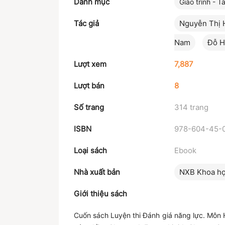
Danh mục
Giáo trình - Tà
Tác giả
Nguyễn Thị 
Nam
Đỗ H
Lượt xem
7,887
Lượt bán
8
Số trang
314 trang
ISBN
978-604-45-
Loại sách
Ebook
Nhà xuất bản
NXB Khoa họ
Giới thiệu sách
Cuốn sách Luyện thi Đánh giá năng lực. Môn H