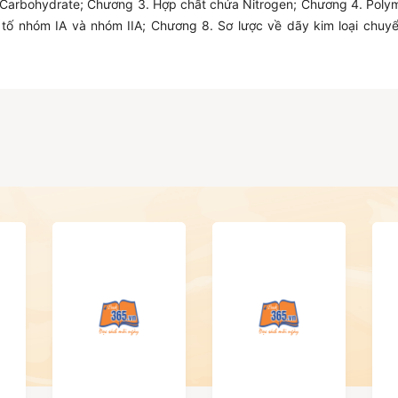
. Carbohydrate; Chương 3. Hợp chất chứa Nitrogen; Chương 4. Poly
 tố nhóm IA và nhóm IIA; Chương 8. Sơ lược về dãy kim loại chuyể