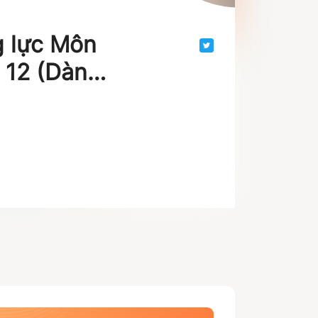
g lực Môn
p 12 (Dành
 năng lực)