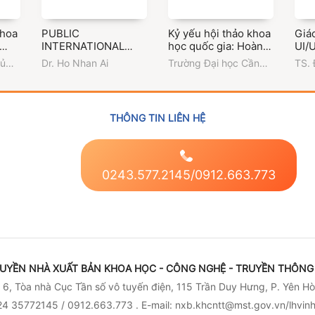
khoa
PUBLIC
Kỷ yếu hội thảo khoa
Giáo
INTERNATIONAL
học quốc gia: Hoàn
UI/
LAW 2
thiện pháp luật Việt
hủ
Dr. Ho Nhan Ai
Trường Đại học Cần
TS. 
Nam trong bối cảnh
Thơ
Đin
đến
tổ chức chính quyền
ị
địa phương hai cấp
sáng
THÔNG TIN LIÊN HỆ
0243.577.2145/0912.663.773
UYỀN NHÀ XUẤT BẢN KHOA HỌC - CÔNG NGHỆ - TRUYỀN THÔNG 
6, Tòa nhà Cục Tần số vô tuyến điện, 115 Trần Duy Hưng, P. Yên Hò
4 35772145 / 0912.663.773 . E-mail: nxb.khcntt@mst.gov.vn/lhvi