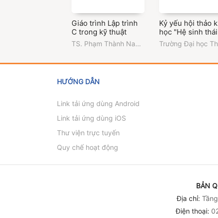
Giáo trình Lập trình
Kỷ yếu hội thảo 
C trong kỹ thuật
học "Hệ sinh thái
công nghiệp văn
TS. Phạm Thành Nam
Trường Đại học T
hóa: từ đào tạo
(chủ biên)
,
ThS. Vũ
Dầu Một
nguồn nhân lực 
Thúy Hằng
,
ThS.
khởi nghiệp và th
Nguyễn Thị Ngân
trường lao động 
HƯỚNG DẪN
tạo"
Link tải ứng dùng Android
Link tải ứng dùng iOS
Thư viện trực tuyến
Quy chế hoạt động
BẢN Q
Địa chỉ:
Tầng 
Điện thoại:
02