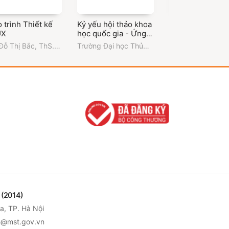
 trình Thiết kế
Kỷ yếu hội thảo khoa
Demo-Giáo trìn
UX
học quốc gia - Ứng
Quản lý năng xuấ
dụng công nghệ số
chất lượng
Đỗ Thị Bắc
,
ThS.
Trường Đại học Thủ
Nguyễn Thanh Sơ
trong phát triển khoa
h Đức Hoàng
Dầu Một
Trần Quang Phú -
học và đổi mới sáng
Nguyễn Thị Than
tạo trí tuệ nhân tạo
Nhàn
và chuyển đổi số
trong các ngành kinh
tế - kỹ thuật và đời
sống
(2014)
a, TP. Hà Nội
nh@mst.gov.vn