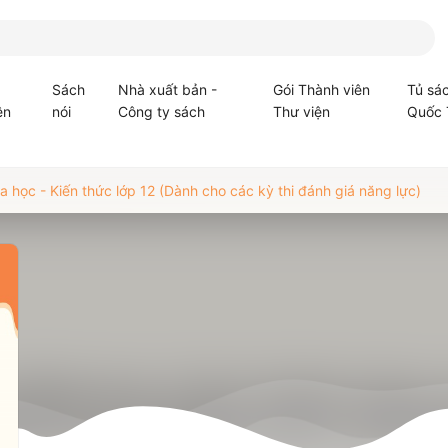
Sách
Nhà xuất bản -
Gói Thành viên
Tủ sá
ện
nói
Công ty sách
Thư viện
Quốc 
 học - Kiến thức lớp 12 (Dành cho các kỳ thi đánh giá năng lực)