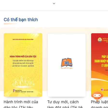
phòng, chống bạo lực gia đình.
Có thể bạn thích
Hành trình mới của
Tư duy mới, cách
Pháp luật
dân tộc (Tài liệu
làm đột phá (Tài liệu
doanh ng