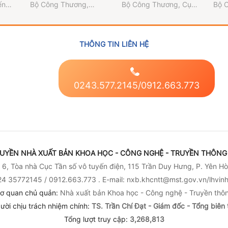
uận
hàng hóa Việt Nam -
làm lạnh và làm mát
và 
ến
Bộ Công Thương
,
Bộ Công Thương
,
Cục
Bộ 
i
Mexico
công nghiệp nhằm
thố
Thương vụ Việt Nam
Đổi mới sáng tạo,
Đổi 
 số
tối ưu hóa sử dụng
lượ
tại Mexico
Chuyển đổi xanh và
Chuy
 tế
hiệu quả năng lượng
ngà
Khuyến công
Khu
trong các ngành
THÔNG TIN LIÊN HỆ
công nghiệp
0243.577.2145/0912.663.773
UYỀN NHÀ XUẤT BẢN KHOA HỌC - CÔNG NGHỆ - TRUYỀN THÔNG 
6, Tòa nhà Cục Tần số vô tuyến điện, 115 Trần Duy Hưng, P. Yên Hò
4 35772145 / 0912.663.773 . E-mail: nxb.khcntt@mst.gov.vn/lhvi
ơ quan chủ quản:
Nhà xuất bản Khoa học - Công nghệ - Truyền thô
ười chịu trách nhiệm chính:
TS. Trần Chí Đạt - Giám đốc - Tổng biên 
Tổng lượt truy cập:
3,268,813