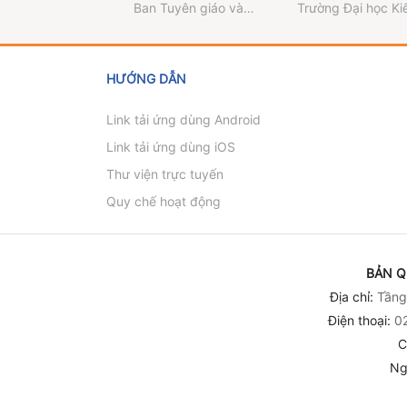
thông tin đối ngoại
dạy các môn Lý l
Ban Tuyên giáo và
Trường Đại học Ki
về Đại hội đại biểu
chính trị trong bố
Dân vận Trung ương
trúc Hà Nội
toàn quốc lần thứ XIV
cảnh chuyển đổi
của Đảng - Quyển 3)
và hội nhập quốc
HƯỚNG DẪN
Link tải ứng dùng Android
Link tải ứng dùng iOS
Thư viện trực tuyến
Quy chế hoạt động
BẢN Q
Địa chỉ:
Tầng 
Điện thoại:
02
C
Ng