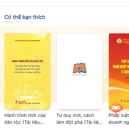
nước và trách nhiệm của các tổ chức, cá nhân liên quan.
Có thể bạn thích
Hành trình mới của
Tư duy mới, cách
Pháp luật
dân tộc (Tài liệu
làm đột phá (Tài liệu
doanh ng