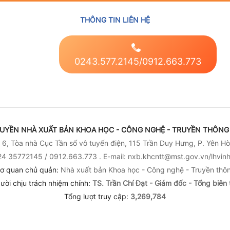
 tế
hiệu quả năng lượng
ngà
Khuyến công
Khu
trong các ngành
THÔNG TIN LIÊN HỆ
công nghiệp
0243.577.2145/0912.663.773
UYỀN NHÀ XUẤT BẢN KHOA HỌC - CÔNG NGHỆ - TRUYỀN THÔNG 
6, Tòa nhà Cục Tần số vô tuyến điện, 115 Trần Duy Hưng, P. Yên Hò
4 35772145 / 0912.663.773 . E-mail: nxb.khcntt@mst.gov.vn/lhvi
ơ quan chủ quản:
Nhà xuất bản Khoa học - Công nghệ - Truyền thô
ười chịu trách nhiệm chính:
TS. Trần Chí Đạt - Giám đốc - Tổng biên 
Tổng lượt truy cập:
3,269,784