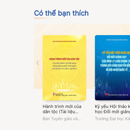
Có thể bạn thích
Hành trình mới của
Kỷ yếu Hội thảo 
dân tộc (Tài liệu
học Đổi mới giản
thông tin đối ngoại
dạy các môn Lý l
Ban Tuyên giáo và
Trường Đại học Ki
về Đại hội đại biểu
chính trị trong bố
Dân vận Trung ương
trúc Hà Nội
toàn quốc lần thứ XIV
cảnh chuyển đổi