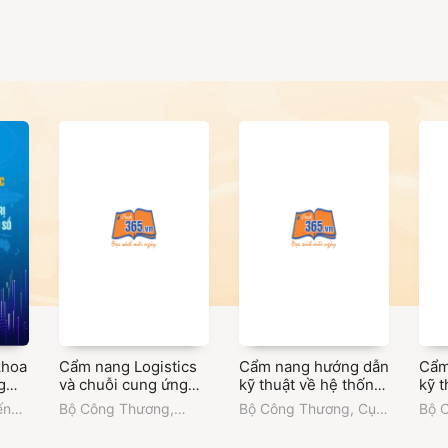
khoa
Cẩm nang Logistics
Cẩm nang hướng dẫn
Cẩm
g
và chuỗi cung ứng
kỹ thuật về hệ thống
kỹ t
uận
hàng hóa Việt Nam -
làm lạnh và làm mát
và 
ến
Bộ Công Thương
,
Bộ Công Thương
,
Cục
Bộ 
i
Mexico
công nghiệp nhằm
thố
Thương vụ Việt Nam
Đổi mới sáng tạo,
Đổi 
 số
tối ưu hóa sử dụng
lượ
tại Mexico
Chuyển đổi xanh và
Chuy