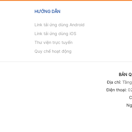
của Đảng - Quyển 3)
và hội nhập quốc
HƯỚNG DẪN
Link tải ứng dùng Android
Link tải ứng dùng iOS
Thư viện trực tuyến
Quy chế hoạt động
BẢN Q
Địa chỉ:
Tầng 
Điện thoại:
02
C
Ng