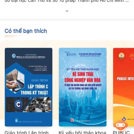
do Đại học Cần Thơ và Sở Tư pháp Thành phố Hồ Chí Minh tổ
chức
Có thể bạn thích
Giáo trình Lập trình
Kỷ yếu hội thảo khoa
PUBLIC