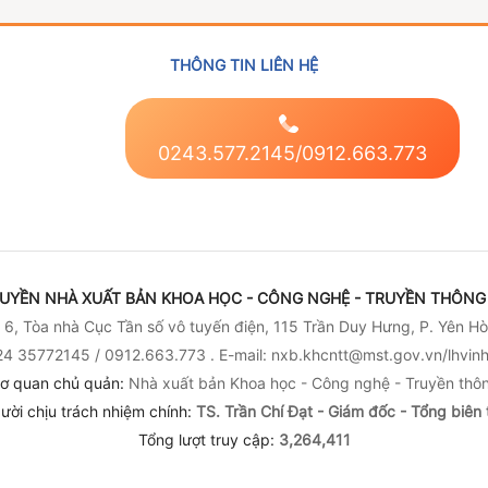
dụng hiệu quả năng
dụng hiệu quả năng
và
Chuyển đổi xanh và
Chuyển đổi xanh và
ệp
lượng trong các
lượng trong các
Khuyến công
Khuyến công
ngành công nghiệp
ngành công nghiệp
THÔNG TIN LIÊN HỆ
0243.577.2145/0912.663.773
UYỀN NHÀ XUẤT BẢN KHOA HỌC - CÔNG NGHỆ - TRUYỀN THÔNG 
6, Tòa nhà Cục Tần số vô tuyến điện, 115 Trần Duy Hưng, P. Yên Hò
4 35772145 / 0912.663.773 . E-mail: nxb.khcntt@mst.gov.vn/lhvi
ơ quan chủ quản:
Nhà xuất bản Khoa học - Công nghệ - Truyền thô
ười chịu trách nhiệm chính:
TS. Trần Chí Đạt - Giám đốc - Tổng biên 
Tổng lượt truy cập:
3,264,411