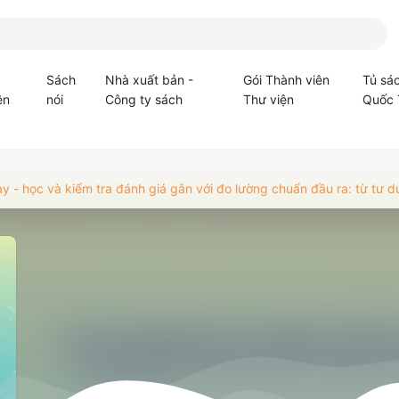
Sách
Nhà xuất bản -
Gói Thành viên
Tủ sá
ện
nói
Công ty sách
Thư viện
Quốc 
ạy - học và kiểm tra đánh giá gắn với đo lường chuẩn đầu ra: từ t