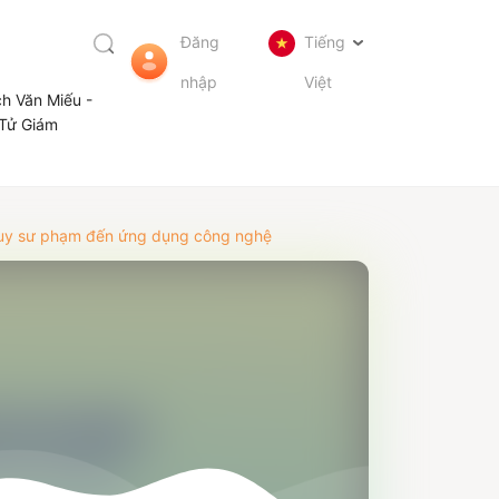
Đăng
Tiếng
nhập
Việt
ch Văn Miếu -
Tử Giám
ư duy sư phạm đến ứng dụng công nghệ