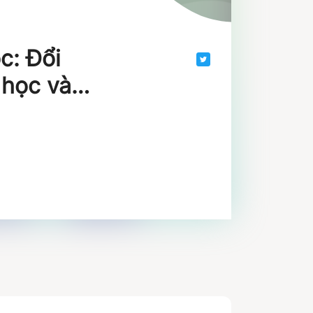
c: Đổi
 học và
ới đo
tư duy sư
ng nghệ