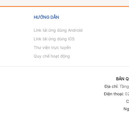
tối ưu hóa sử dụng
lượng trong các
Chuyển đổi xanh và
Chuyển đổi xanh 
hiệu quả năng lượng
ngành công nghi
Khuyến công
Khuyến công
trong các ngành
HƯỚNG DẪN
công nghiệp
Link tải ứng dùng Android
Link tải ứng dùng iOS
Thư viện trực tuyến
Quy chế hoạt động
BẢN Q
Địa chỉ:
Tầng 
Điện thoại:
02
C
Ng