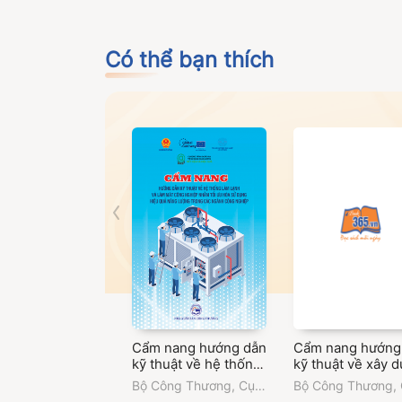
Có thể bạn thích
Cẩm nang hướng dẫn
Cẩm nang hướng
kỹ thuật về hệ thống
kỹ thuật về xây 
làm lạnh và làm mát
và vận hành hệ
Bộ Công Thương
,
Cục
Bộ Công Thương
,
công nghiệp nhằm
thống quản lý nă
Đổi mới sáng tạo,
Đổi mới sáng tạo,