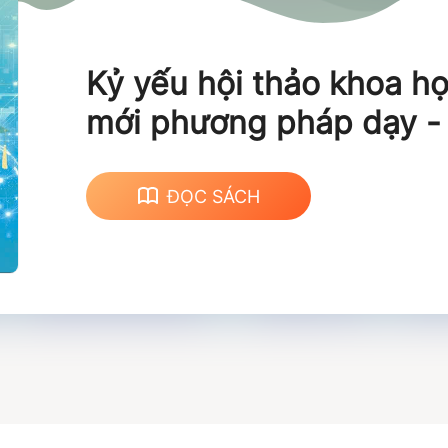
Kỷ yếu hội thảo khoa họ
mới phương pháp dạy -
kiểm tra đánh giá gắn v
lường chuẩn đầu ra: từ 
ĐỌC SÁCH
phạm đến ứng dụng cô