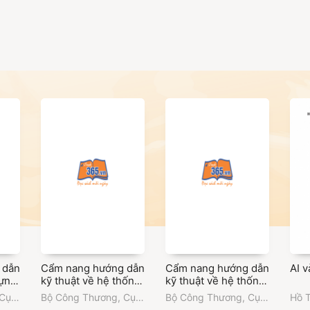
 dẫn
Cẩm nang hướng dẫn
Cẩm nang hướng dẫn
AI v
dựng
kỹ thuật về hệ thống
kỹ thuật về hệ thống
bơm công nghiệp
động cơ công nghiệp
Cục
Bộ Công Thương
,
Cục
Bộ Công Thương
,
Cục
Hồ 
ng
nhằm tối ưu hóa sử
nhằm tối ưu hóa sử
Đổi mới sáng tạo,
Đổi mới sáng tạo,