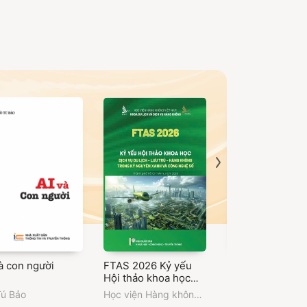
à con người
FTAS 2026 Kỷ yếu
Proceedings of 
Hội thảo khoa học
2nd Internationa
Dịch vụ du lịch – lưu
Conference on
Tú Bảo
Học viện Hàng không
Vietnam Associat
trú – hàng không
“Modern Mechan
Việt Nam
,
Khoa Du lịch
for Mechanics