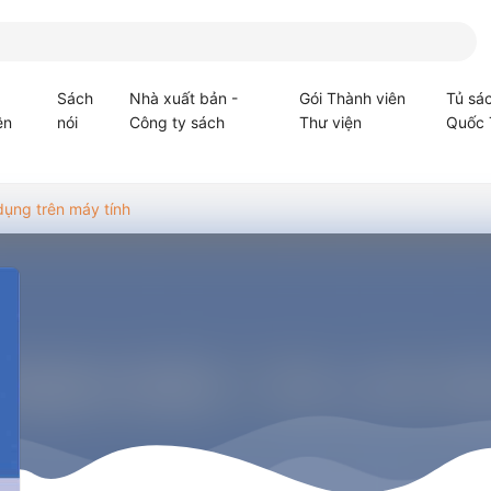
Sách
Nhà xuất bản -
Gói Thành viên
Tủ sá
ện
nói
Công ty sách
Thư viện
Quốc 
dụng trên máy tính