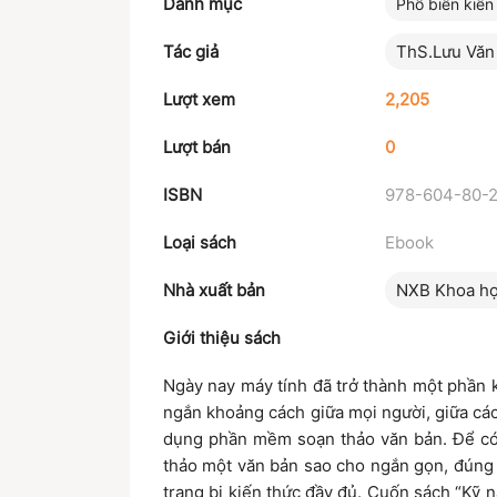
Danh mục
Phổ biến kiến
Tác giả
ThS.Lưu Văn
Lượt xem
2,205
Lượt bán
0
ISBN
978-604-80-
Loại sách
Ebook
Nhà xuất bản
NXB Khoa họ
Giới thiệu sách
Ngày nay máy tính đã trở thành một phần k
ngắn khoảng cách giữa mọi người, giữa các
dụng phần mềm soạn thảo văn bản. Để có
thảo một văn bản sao cho ngắn gọn, đúng
trang bị kiến thức đầy đủ. Cuốn sách “Kỹ