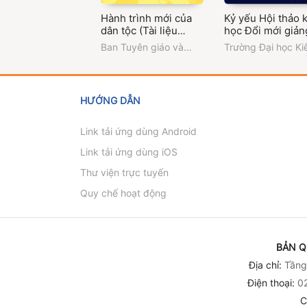
Hành trình mới của
Kỷ yếu Hội thảo 
dân tộc (Tài liệu
học Đổi mới giản
thông tin đối ngoại
dạy các môn Lý l
Ban Tuyên giáo và
Trường Đại học Ki
về Đại hội đại biểu
chính trị trong bố
Dân vận Trung ương
trúc Hà Nội
toàn quốc lần thứ XIV
cảnh chuyển đổi
của Đảng - Quyển 3)
và hội nhập quốc
HƯỚNG DẪN
Link tải ứng dùng Android
Link tải ứng dùng iOS
Thư viện trực tuyến
Quy chế hoạt động
BẢN Q
Địa chỉ:
Tầng 
Điện thoại:
02
C