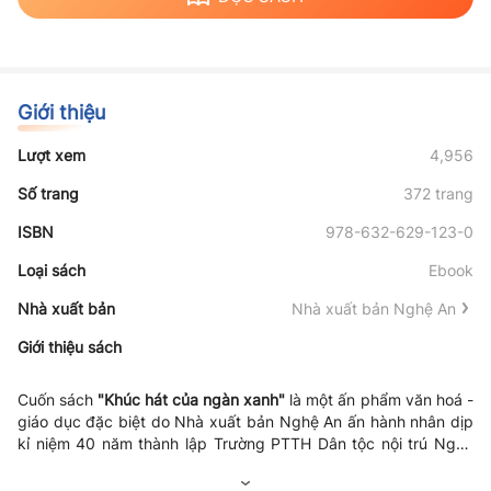
Giới thiệu
Lượt xem
4,956
Số trang
372 trang
ISBN
978-632-629-123-0
Loại sách
Ebook
Nhà xuất bản
Nhà xuất bản Nghệ An
Giới thiệu sách
Cuốn sách
"Khúc hát của ngàn xanh"
là một ấn phẩm văn hoá -
giáo dục đặc biệt do Nhà xuất bản Nghệ An ấn hành nhân dịp
kỉ niệm 40 năm thành lập Trường PTTH Dân tộc nội trú Nghệ
An (1984 - 2024)
.
Tác phẩm là sự hội tụ những trang viết đầy
tâm huyết của nhiều thế hệ lãnh đạo, thầy cô giáo và các cựu