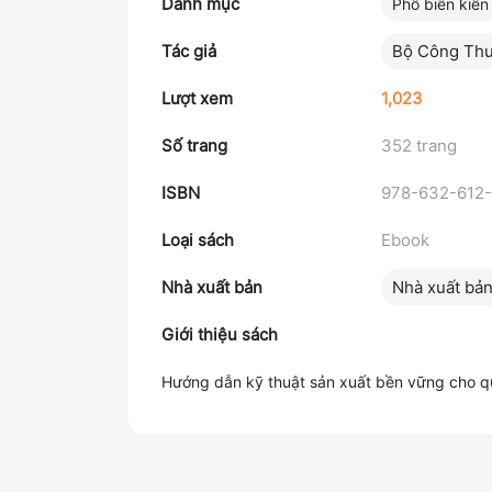
Danh mục
Phổ biến kiến
Tác giả
Bộ Công Th
Lượt xem
1,023
Số trang
352 trang
ISBN
978-632-612
Loại sách
Ebook
Nhà xuất bản
Nhà xuất bả
Giới thiệu sách
Hướng dẫn kỹ thuật sản xuất bền vững cho quá