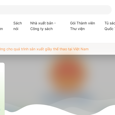
Sách
Nhà xuất bản -
Gói Thành viên
Tủ sá
ện
nói
Công ty sách
Thư viện
Quốc 
g cho quá trình sản xuất giầy thể thao tại Việt Nam