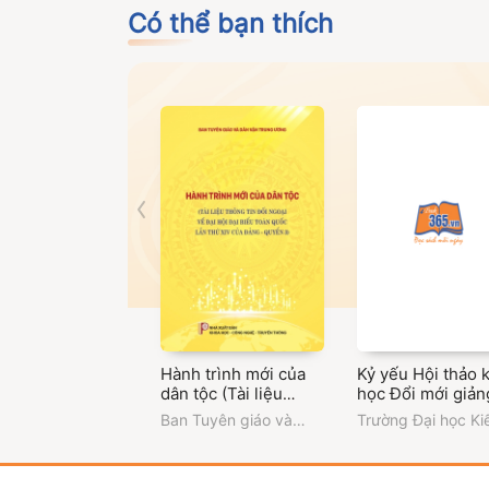
Có thể bạn thích
Hành trình mới của
Kỷ yếu Hội thảo 
dân tộc (Tài liệu
học Đổi mới giản
thông tin đối ngoại
dạy các môn Lý l
Ban Tuyên giáo và
Trường Đại học Ki
về Đại hội đại biểu
chính trị trong bố
Dân vận Trung ương
trúc Hà Nội
toàn quốc lần thứ XIV
cảnh chuyển đổi
của Đảng - Quyển 3)
và hội nhập quốc