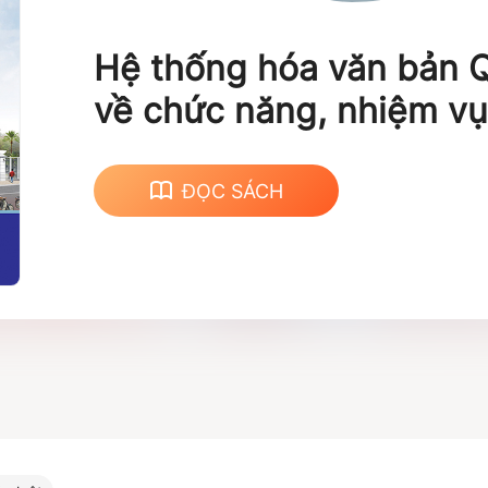
Hệ thống hóa văn bản 
về chức năng, nhiệm vụ
hạn và cơ cấu tổ chức 
tin và Truyền thông
ĐỌC SÁCH