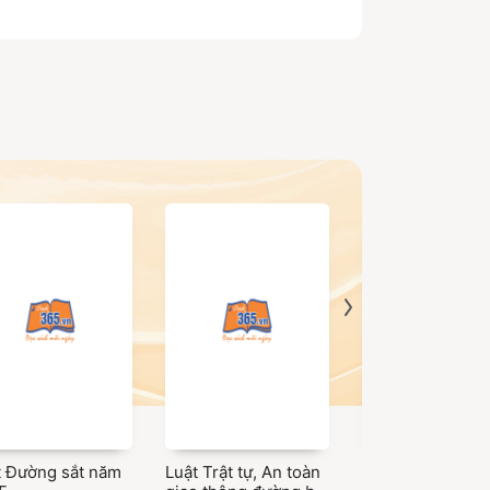
ợp với Nhà xuất bản Thông tin và Truyền thông
g tin và Truyền thông”. Cuốn sách là tài liệu
g liên quan đến lĩnh vực Thông tin và Truyền
hông, các cơ sở đào tạo chuyên ngành Thông tin
t Đường sắt năm
Luật Trật tự, An toàn
Luật Đường bộ 