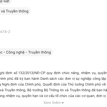
áp luật
 và Truyền thông
1474-2
c - Công nghệ - Truyền thông
hị định số 132/2013/NĐ-CP quy định chức năng, nhiệm vụ, quyền
ính phủ đã ký ban hành Danh sách các đơn vị sự nghiệp công lập t
ơng Nghị định của Chính phủ, Quyết định của Thủ tướng Chính phủ về
 và Truyền thông, Bộ trưởng Bộ Thông tin và Truyền thông đã ban h
ăng nhiệm vụ, quyền hạn và cơ cấu tổ chức của các cơ quan, đơn vị
và cập nhật văn bản, cũng như­ thực hiện giao dịch công tác của cá
Xem thêm