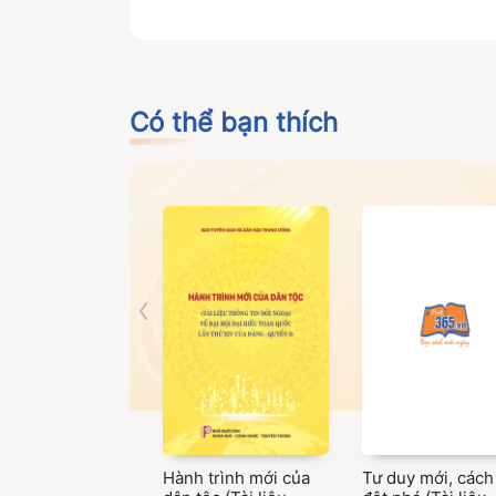
động liên quan đến lĩnh vực thông tin và tru
xuất bản cuốn sách “Hệ thống hóa văn bản quy
cần thiết cho các cán bộ, công chức, viên c
thông; đồng thời là tài liệu tham khảo hữu íc
và Truyền thông.
Có thể bạn thích
Hành trình mới của
Tư duy mới, cách