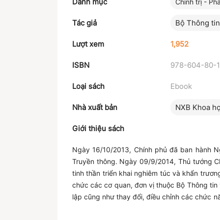
Danh mục
Chính trị - Ph
Tác giả
Bộ Thông tin
Lượt xem
1,952
ISBN
978-604-80-
Loại sách
Ebook
Nhà xuất bản
NXB Khoa họ
Giới thiệu sách
Ngày 16/10/2013, Chính phủ đã ban hành Ng
Truyền thông. Ngày 09/9/2014, Thủ tướng Ch
tinh thần triển khai nghiêm túc và khẩn trư
chức các cơ quan, đơn vị thuộc Bộ Thông tin
lập cũng như thay đổi, điều chỉnh các chức n
Để tạo điều kiện thuận lợi cho việc tra cứu 