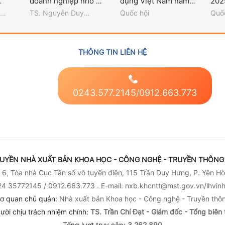
doanh nghiệp nhỏ và
dụng Việt Nam năm
202
ại
vừa ở Việt Nam: Lý
2025
TS. Nguyễn Duy
Quốc hội
Quốc
ểu
luận và thực tiễn
ng
Thanh; TS. Nguyễn
ứ XIV
Văn Nhung; GV.
n 2)
Nguyễn Ngọc Khánh
Linh
THÔNG TIN LIÊN HỆ
0243.577.2145/0912.663.773
UYỀN NHÀ XUẤT BẢN KHOA HỌC - CÔNG NGHỆ - TRUYỀN THÔNG 
6, Tòa nhà Cục Tần số vô tuyến điện, 115 Trần Duy Hưng, P. Yên Hò
4 35772145 / 0912.663.773 . E-mail: nxb.khcntt@mst.gov.vn/lhvi
ơ quan chủ quản:
Nhà xuất bản Khoa học - Công nghệ - Truyền thô
ười chịu trách nhiệm chính:
TS. Trần Chí Đạt - Giám đốc - Tổng biên 
Tổng lượt truy cập:
3,262,890