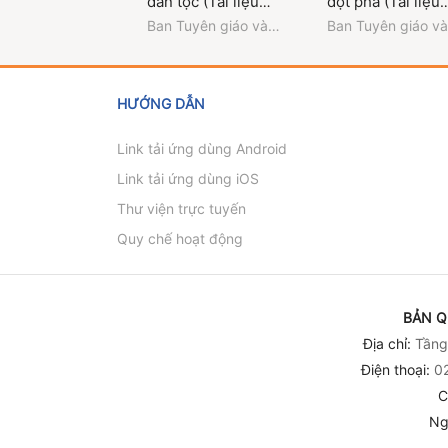
dân tộc (Tài liệu
đột phá (Tài liệu
thông tin đối ngoại
thông tin đối ngo
Ban Tuyên giáo và
Ban Tuyên giáo và
về Đại hội đại biểu
về đại hội đại bi
Dân vận Trung ương
Dân vận Trung ươ
toàn quốc lần thứ XIV
toàn quốc lần th
của Đảng - Quyển 3)
của Đảng - Quyể
HƯỚNG DẪN
Link tải ứng dùng Android
Link tải ứng dùng iOS
Thư viện trực tuyến
Quy chế hoạt động
BẢN Q
Địa chỉ:
Tầng 
Điện thoại:
02
C
Ng