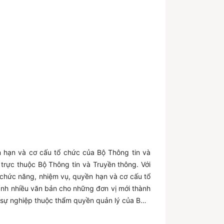
 hạn và cơ cấu tổ chức của Bộ Thông tin và
rực thuộc Bộ Thông tin và Truyền thông. Với
 chức năng, nhiệm vụ, quyền hạn và cơ cấu tổ
ành nhiều văn bản cho những đơn vị mới thành
 sự nghiệp thuộc thẩm quyền quản lý của Bộ...
c cơ quan, đơn vị, tổ chức và cá nhân có hoạt