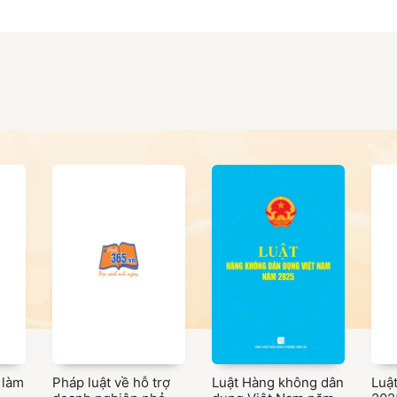
yền thông, Vụ Tổ chức cán bộ (Bộ Thông tin và Truyền thông) phối h
 định về chức năng, nhiệm vụ, quyền hạn và cơ cấu tổ chức Bộ Thôn
hức, các cơ quan, tổ chức, doanh nghiệp và các cá nhân có hoạt độn
h đối với giáo viên, sinh viên Học viện Công nghệ Bưu chính Viễn t
 làm
Pháp luật về hỗ trợ
Luật Hàng không dân
Luậ