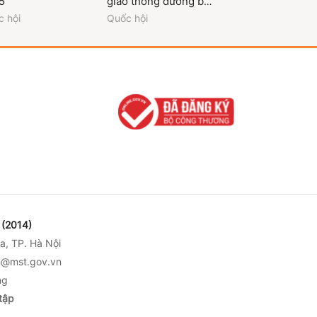
5
giao thông đường bộ
2024
năm 2024
 hội
Quốc hội
Quốc hội
(2014)
a, TP. Hà Nội
nh@mst.gov.vn
ng
tập