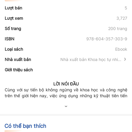
Lượt bán
5
Lượt xem
3,727
Số trang
200 trang
ISBN
978-604-357-303-9
Loại sách
Ebook
Nhà xuất bản
Nhà xuất bản Khoa học tự nhiên
và Công nghệ
Giới thiệu sách
LỜI NÓI ĐẦU
Cùng với sự tiến bộ không ngừng về khoa học và công nghệ
trên thế giới hiện nay, việc ứng dụng những kỹ thuật tiên tiến
góp phần phục vụ công nghiệp hóa - hiện đại hóa đất nước là
nhiệm vụ không thể thiếu.
Mạng truyền thông công nghiệp đóng vai trò quan trọng trong
các lĩnh vực đo lường điều khiển và tự động hóa. Xu thế của
giải pháp dùng mạng công nghiệp không những nằm ở phương
tiện kỹ thuật, mà còn ở khía cạnh kinh tế. Chính vì vậy, ứng
Trong Giáo trình Mạng truyền thông công nghiệp, nhóm tác giả
Có thể bạn thích
dụng của nó rộng rãi trong hầu hết các lĩnh vực công nghiệp,
sẽ trình bày cơ sở kỹ thuật của mạng truyền thông công