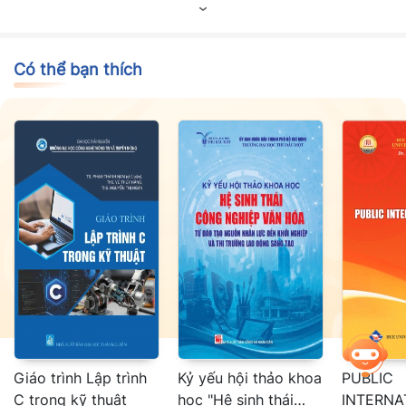
phát huy khả năng tư duy, sáng tạo trong học tập và phát triển
các năng lực, phẩm chất cần thiết.
Có thể bạn thích
Giáo trình Lập trình
Kỷ yếu hội thảo khoa
PUBLIC
C trong kỹ thuật
học "Hệ sinh thái
INTERNA