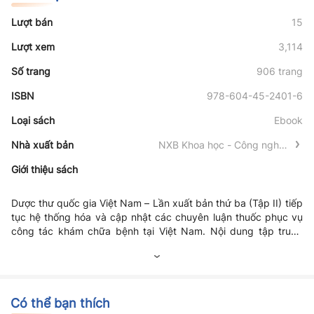
Lượt bán
15
Lượt xem
3,114
Số trang
906 trang
ISBN
978-604-45-2401-6
Loại sách
Ebook
Nhà xuất bản
NXB Khoa học - Công nghệ -
Truyền thông
Giới thiệu sách
Dược thư quốc gia Việt Nam – Lần xuất bản thứ ba (Tập II)
tiếp
tục hệ thống hóa và cập nhật các chuyên luận thuốc phục vụ
công tác khám chữa bệnh tại Việt Nam. Nội dung tập trung
vào nhiều nhóm thuốc chuyên khoa, thuốc ít dùng hơn nhưng
có vai trò quan trọng trong điều trị. Các thông tin được trình
bày khoa học, bao gồm chỉ định, liều dùng, chống chỉ định, tác
dụng không mong muốn và tương tác thuốc. Cuốn sách là tài
liệu tham khảo chính thống, hỗ trợ cán bộ y tế sử dụng thuốc
Có thể bạn thích