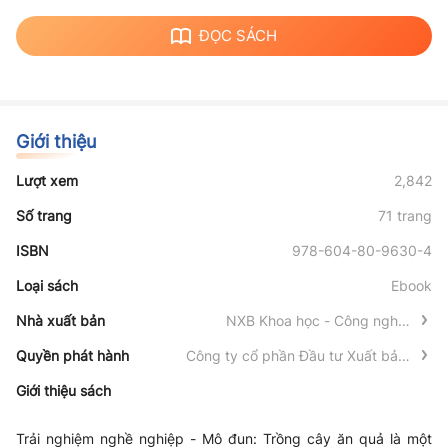
ĐỌC SÁCH
Giới thiệu
Lượt xem
2,842
Số trang
71 trang
ISBN
978-604-80-9630-4
Loại sách
Ebook
Nhà xuất bản
NXB Khoa học - Công nghệ -
Truyền thông
Quyền phát hành
Công ty cổ phần Đầu tư Xuất bản -
Thiết bị Giáo dục Việt Nam
Giới thiệu sách
Trải nghiệm nghề nghiệp - Mô đun: Trồng cây ăn
quả là một