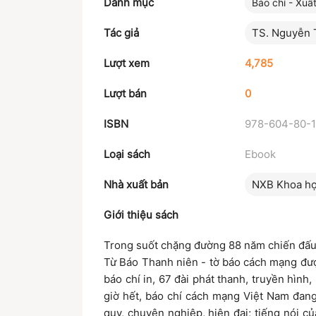
Danh mục
Báo chí - Xuấ
Tác giả
TS. Nguyễn 
Lượt xem
4,785
Lượt bán
0
ISBN
978-604-80-
Loại sách
Ebook
Nhà xuất bản
NXB Khoa họ
Giới thiệu sách
Trong suốt chặng đường 88 năm chiến đấu,
Từ Báo Thanh niên - tờ báo cách mạng đượ
báo chí in, 67 đài phát thanh, truyền hình
giờ hết, báo chí cách mạng Việt Nam đang 
quy, chuyên nghiệp, hiện đại; tiếng nói củ