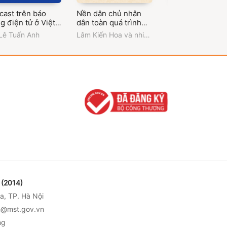
cast trên báo
Nền dân chủ nhân
Viết cho PR (Dà
g điện tử ở Việt
dân toàn quá trình
cho những người
 hiện nay (Sách
của Trung Quốc (中
truyền thông ch
Lê Tuấn Anh
Lâm Kiến Hoa và nhiều
PGS. TS. Đinh Thị
yên khảo)
国的全过程人民民主)
nghiệp)
tác giả 林建华 等著
Thúy Hằng
(2014)
a, TP. Hà Nội
nh@mst.gov.vn
ng