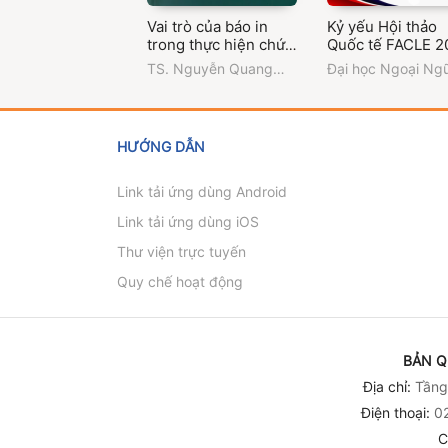
Vai trò của báo in
Kỷ yếu Hội thảo
trong thực hiện chức
Quốc tế FACLE 2
năng giám sát và
TS. Nguyễn Quang
Đại học Ngoại Ng
phản biện xã hội ở
Vinh
Đại học Đà Nẵng
Việt Nam hiện nay
HƯỚNG DẪN
Link tải ứng dùng Android
Link tải ứng dùng iOS
Thư viện trực tuyến
Quy chế hoạt động
BẢN Q
Địa chỉ:
Tầng 
Điện thoại:
02
C