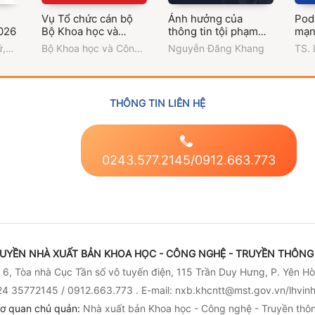
Vụ Tổ chức cán bộ
Ảnh hưởng của
Pod
026
Bộ Khoa học và
thông tin tội phạm
mạn
Công nghệ Phát
trên truyền hình đối
Nam
ữ,
Bộ Khoa học và Công
Nguyễn Đăng Khang
TS. 
triển đội ngũ - Xây
với công chúng ở
chu
nghệ
dựng tổ chức vững
Việt Nam
mạnh - Đồng hành
đổi mới
THÔNG TIN LIÊN HỆ
0243.577.2145/0912.663.773
UYỀN NHÀ XUẤT BẢN KHOA HỌC - CÔNG NGHỆ - TRUYỀN THÔNG 
6, Tòa nhà Cục Tần số vô tuyến điện, 115 Trần Duy Hưng, P. Yên Hò
4 35772145 / 0912.663.773 . E-mail: nxb.khcntt@mst.gov.vn/lhvi
ơ quan chủ quản:
Nhà xuất bản Khoa học - Công nghệ - Truyền thô