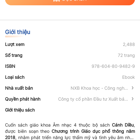
Giới thiệu
Lượt xem
2,488
Số trang
72 trang
ISBN
978-604-80-9482-9
Loại sách
Ebook
Nhà xuất bản
NXB Khoa học - Công nghệ -
Truyền thông
Quyền phát hành
Công ty cổ phần Đầu tư Xuất bản -
Thiết bị Giáo dục Việt Nam
Giới thiệu sách
Cuốn sách giáo khoa
Âm nhạc 4
thuộc bộ sách
Cánh Diều
,
được biên soạn theo
Chương trình Giáo dục phổ thông năm
2018
, nhằm phát triển năng lực thẩm mỹ và tình yêu âm nhạc