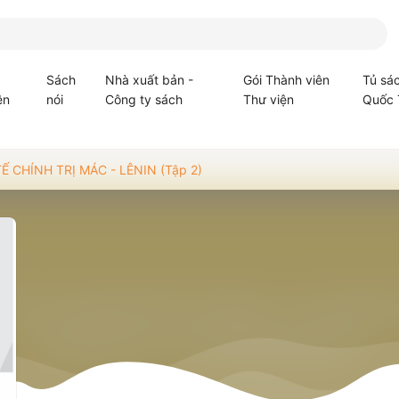
Sách
Nhà xuất bản -
Gói Thành viên
Tủ sá
ện
nói
Công ty sách
Thư viện
Quốc 
 CHÍNH TRỊ MÁC - LÊNIN (Tập 2)