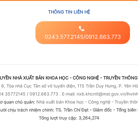
ị
địa phương hai cấp
sáng
THÔNG TIN LIÊN HỆ
0243.577.2145/0912.663.773
UYỀN NHÀ XUẤT BẢN KHOA HỌC - CÔNG NGHỆ - TRUYỀN THÔNG 
6, Tòa nhà Cục Tần số vô tuyến điện, 115 Trần Duy Hưng, P. Yên Hò
4 35772145 / 0912.663.773 . E-mail: nxb.khcntt@mst.gov.vn/lhvi
ơ quan chủ quản:
Nhà xuất bản Khoa học - Công nghệ - Truyền thô
ười chịu trách nhiệm chính:
TS. Trần Chí Đạt - Giám đốc - Tổng biên 
Tổng lượt truy cập:
3,264,274