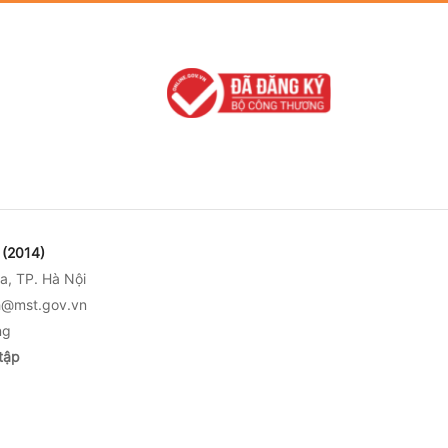
tạo trí tuệ nhân tạo
Nhàn
và chuyển đổi số
trong các ngành kinh
tế - kỹ thuật và đời
sống
(2014)
a, TP. Hà Nội
nh@mst.gov.vn
ng
tập