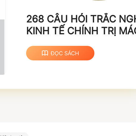
268 CÂU HỎI TRẮC NG
KINH TẾ CHÍNH TRỊ MÁC - LÊNIN
(Tập 2)
ĐỌC SÁCH