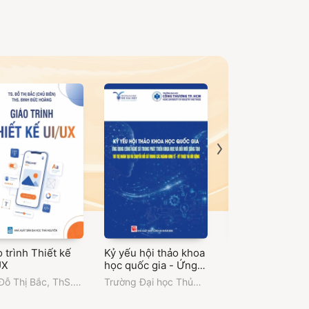
 trình Thiết kế
Kỷ yếu hội thảo khoa
Demo-Giáo trìn
UX
học quốc gia - Ứng
Quản lý năng xuấ
dụng công nghệ số
chất lượng
Đỗ Thị Bắc
,
ThS.
Trường Đại học Thủ
Nguyễn Thanh Sơ
trong phát triển khoa
h Đức Hoàng
Dầu Một
Trần Quang Phú -
học và đổi mới sáng
Nguyễn Thị Than