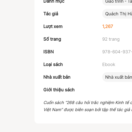
Danh mục
Giáo trình - Tà
Tác giả
Quách Thị H
Lượt xem
1,267
Số trang
92 trang
ISBN
978-604-937
Loại sách
Ebook
Nhà xuất bản
Nhà xuất bản
Giới thiệu sách
Cuốn sách “268 câu hỏi trắc nghiệm Kinh tế c
Việt Nam” được biên soạn bởi tập thể tác giả 