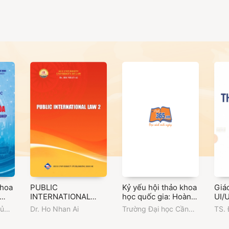
khoa
PUBLIC
Kỷ yếu hội thảo khoa
Giáo
INTERNATIONAL
học quốc gia: Hoàn
UI/
LAW 2
thiện pháp luật Việt
hủ
Dr. Ho Nhan Ai
Trường Đại học Cần
TS. 
Nam trong bối cảnh
Thơ
Đin
đến
tổ chức chính quyền