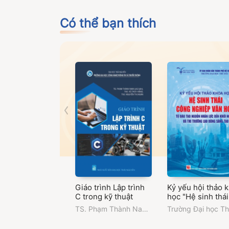
Có thể bạn thích
Giáo trình Lập trình
Kỷ yếu hội thảo 
C trong kỹ thuật
học "Hệ sinh thái
công nghiệp văn
TS. Phạm Thành Nam
Trường Đại học T
hóa: từ đào tạo
(chủ biên)
,
ThS. Vũ
Dầu Một
nguồn nhân lực 
Thúy Hằng
,
ThS.