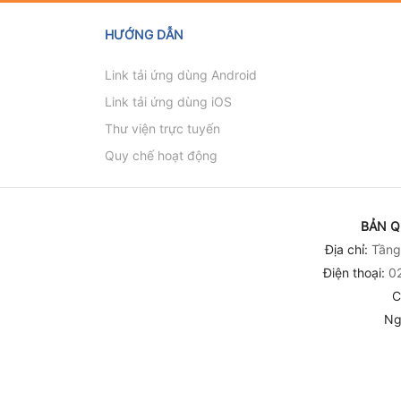
khởi nghiệp và th
Nguyễn Thị Ngân
trường lao động 
HƯỚNG DẪN
tạo"
Link tải ứng dùng Android
Link tải ứng dùng iOS
Thư viện trực tuyến
Quy chế hoạt động
BẢN Q
Địa chỉ:
Tầng 
Điện thoại:
02
C
Ng