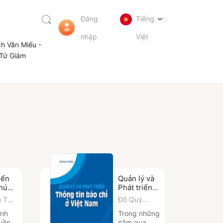
Đăng
Tiếng
nhập
Việt
ch Văn Miếu -
Tử Giám
iển
Quản lý và
húng
Phát triển
ờng
Thông tin
 Thị
Đỗ Quý
í như
báo chí ở
n
Doãn
ĩnh
Trong những
o?
Việt Nam
yền
năm qua,