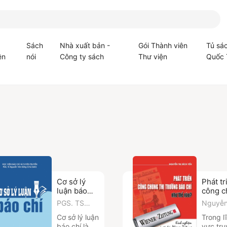
Sách
Nhà xuất bản -
Gói Thành viên
Tủ sá
ện
nói
Công ty sách
Thư viện
Quốc 
Cơ sở lý
Phát tr
luận báo
công c
chí
thị trư
PGS. TS
Nguyễn
báo ch
Nguyễn Văn
Bích Yế
Cơ sở lý luận
Trong l
thế nà
Dững
báo chí là
vực tru