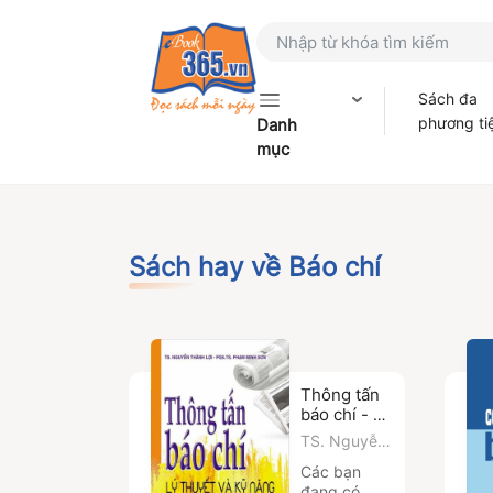
Sách đa
phương ti
Danh
mục
Sách hay về Báo chí
Thông tấn
báo chí - Lý
thuyết và
TS. Nguyễn
kỹ năng
Thành Lợi
Các bạn
đang có