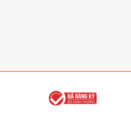
ng
làm báo.
điều
“máu” của
hiên
Thông tin,
mực
một người
ng
báo chí
công
viết phóng
từ
ngày càng
ên
sự. Đây là
kinh
làm tốt hơn
ng
cuốn sách
 báo
chức năng
sâu
được biên
, xã
là phương
hiệp
soạn để hỗ
, về
tiện thông
g bị
trợ việc
tin đại
kiến
giảng dạy
, nhu
chúng thiết
môn Phóng
ều
yếu của đời
kinh
sự báo chí
p
sống xã hội,
 cần
cho sinh
ủa
cơ quan
ể biên
viên năm
húng
ngôn luận
n,
thứ ba, bên
 các
của tổ chức
viên
cạnh giáo
ẩm
Đảng, Nhà
ác
trình của
thông
nước, tổ
ến
Học viện
ng.
chức chính
ông
Báo chí và
t,
trị - xã hội,
ân
Tuyên
 toàn
xã hội -
em
truyền. Ở
á
nghề nghiệp
nh
thời điểm
in đã
và là diễn
sửa
này, sinh
sự
đàn của
ăn
viên đã
anh
nhân dân;
n
được học
t
góp phần
ột
lịch sử báo