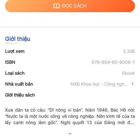
ĐỌC SÁCH
Giới thiệu
Lượt xem
3,326
ISBN
978-604-80-9006-7
Loại sách
Ebook
Nhà xuất bản
NXB Khoa học - Công nghệ -
Truyền thông
Giới thiệu sách
Xưa dân ta có câu: “
Dĩ nông vi bản
”. Năm 1946, Bác Hồ nói:
“
Nước ta là một nước sống về nông nghiệp. Nền
kinh tế của ta
lấy canh nông làm gốc
”. Nghị quyết 13 của Đảng mới đây
khẳng định: Nông nghiệp là trụ đỡ nền kinh tế. Như vậy, từ đời
Trên tinh thần đó, Nhà xuất bản Thông tin và Truyền thông
xưa cho chí đời nay, nông nghiệp vẫn có một vai trò, vị trí đặc
phối hợp với GS.TS. Nguyễn Như Ý đã tuyển chọn, biên soạn