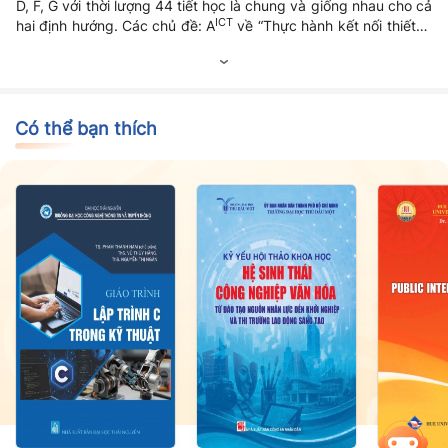
D, F, G với thời lượng 44 tiết học là chung và giống nhau cho cả
ICT
hai định hướng. Các chủ đề: A
về “Thực hành kết nối thiết bị
ICT
số”, E
về “Thực hành sử dụng phần mềm tạo trang web” chỉ
dành riêng cho định hướng Tin học ứng dụng với thời lượng 20
tiết.
Có thể bạn thích