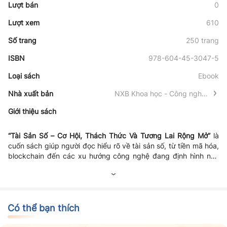
Lượt bán
0
Lượt xem
610
Số trang
250 trang
ISBN
978-604-45-3047-5
Loại sách
Ebook
Nhà xuất bản
NXB Khoa học - Công nghệ -
Truyền thông
Giới thiệu sách
“Tài Sản Số – Cơ Hội, Thách Thức Và Tương Lai Rộng Mở”
là
cuốn sách giúp người đọc hiểu rõ về tài sản số, từ tiền mã hóa,
blockchain đến các xu hướng công nghệ đang định hình nền
kinh tế số. Sách phân tích những cơ hội đầu tư, kinh doanh và
đổi mới mà tài sản số mang lại, đồng thời chỉ ra các rủi ro, thách
thức về pháp lý, bảo mật và biến động thị trường. Với góc nhìn
cân bằng và thực tiễn, tác phẩm giúp người đọc chuẩn bị kiến
thức để thích ứng với sự phát triển mạnh mẽ của kỷ nguyên số.
Có thể bạn thích
Đây là tài liệu hữu ích cho những ai quan tâm đến tương lai của
tài chính và công nghệ.