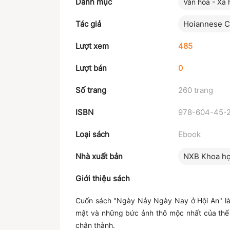
Danh mục
Văn hóa - Xã 
Tác giả
Hoiannese Cu
Lượt xem
485
Lượt bán
0
Số trang
260 trang
ISBN
978-604-45-
Loại sách
Ebook
Nhà xuất bản
NXB Khoa họ
Giới thiệu sách
Cuốn sách "Ngày Nảy Ngày Nay ở Hội An" là 
mật và những bức ảnh thô mộc nhất của thế h
chân thành.