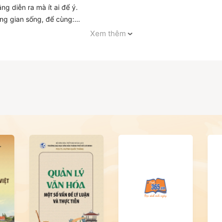
ng diễn ra mà ít ai để ý.
ng gian sống, để cùng:
n nằm trên con đường Trần Phú
Xem thêm
bếp nghi ngút khói lúc tinh sương
ợ - thứ không thể tìm thấy trên thực đơn quán xá
 băng qua sông Hoài
he tâm tư và nỗi niềm của những người già phố Hội
 chụp tư liệu và tranh vẽ minh họa đời thường nhất về Hội An.