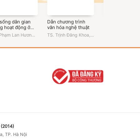
 sống dân gian
Dẫn chương trình
Văn hóa Nam Bộ 
ng hoạt động ở
văn hóa nghệ thuật
đường phát triển
 tàng Thành phố
 Phạm Lan Hương
,
TS. Trịnh Đăng Khoa
,
PGS.TS. Nguyễn
Chí Minh
ng Đại học Văn
Trường Đại học Văn
Thơ
,
PGS.TS. Lâ
Thành phố Hồ Chí
hóa Thành phố Hồ Chí
Nhân
,
Trường Đại
h
Minh
Văn hóa Thành p
Chí Minh
(2014)
a, TP. Hà Nội