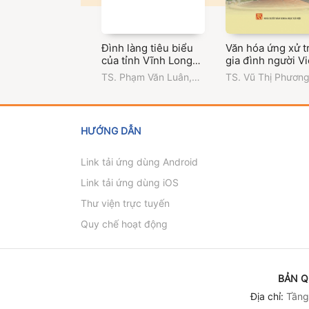
Đình làng tiêu biểu
Văn hóa ứng xử t
của tỉnh Vĩnh Long
gia đình người Vi
(Phần I - Đình làng
Sóc Trăng
TS. Phạm Văn Luân
,
TS. Vũ Thị Phươn
tiêu biểu ở Bến Tre)
ThS. Uông Thị Cẩm
Trường Đại học Vă
Vân
,
Trường Đại học
hóa Thành phố Hồ
Văn hóa Thành phố Hồ
Minh
Chí Minh
HƯỚNG DẪN
Link tải ứng dùng Android
Link tải ứng dùng iOS
Thư viện trực tuyến
Quy chế hoạt động
BẢN Q
Địa chỉ:
Tầng 