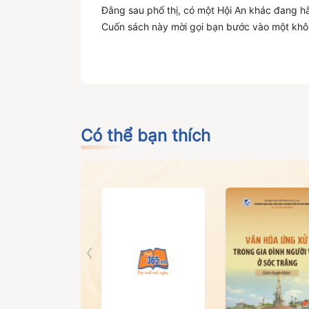
Đằng sau phố thị, có một Hội An khác đang hằ
Cuốn sách này mời gọi bạn bước vào một khô
* Dạo qua căn nhà bình phàm mang chút bí ẩ
* Trò chuyện cùng chủ lò cao lầu, trong gian 
* Nhấp thử một ngụm trà đậu ván ngay góc ch
* Thức dậy sớm và lên một chuyến đò ngang
* Hòa mình vào đời sống địa phương, lắng ng
Mỗi chương sách là một lát cắt chân thật, ảnh
Có thể bạn thích