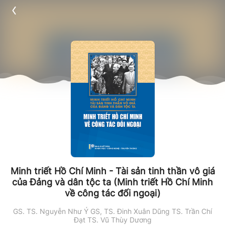
Minh triết Hồ Chí Minh - Tài sản tinh thần vô giá
của Đảng và dân tộc ta (Minh triết Hồ Chí Minh
về công tác đối ngoại)
GS. TS. Nguyễn Như Ý
GS, TS. Đinh Xuân Dũng
TS. Trần Chí
Đạt
TS. Vũ Thùy Dương