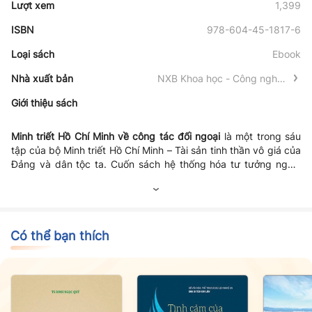
Lượt xem
1,399
ISBN
978-604-45-1817-6
Loại sách
Ebook
Nhà xuất bản
NXB Khoa học - Công nghệ -
Truyền thông
Giới thiệu sách
Minh triết Hồ Chí Minh về công tác đối ngoại
là một trong sáu
tập của bộ
Minh triết Hồ Chí Minh – Tài sản tinh thần vô giá của
Đảng và dân tộc ta
. Cuốn sách hệ thống hóa tư tưởng ngoại
giao Hồ Chí Minh – sự kết tinh giữa truyền thống ngoại giao dân
tộc và tinh thần thời đại, với những nguyên tắc cốt lõi: độc lập,
tự chủ, hòa bình, hữu nghị, kết hợp bản lĩnh kiên định với sự
linh hoạt, mềm dẻo. Qua đó, Người không chỉ giúp dân tộc ta
giành và giữ vững độc lập trong thế kỷ XX mà còn đặt nền
Có thể bạn thích
móng lý luận cho đường lối đối ngoại độc lập, tự chủ, hợp tác
và hội nhập quốc tế của Việt Nam ngày nay.