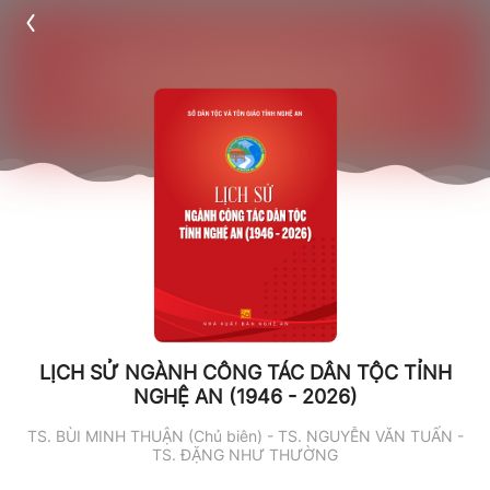
LỊCH SỬ NGÀNH CÔNG TÁC DÂN TỘC TỈNH
NGHỆ AN (1946 - 2026)
TS. BÙI MINH THUẬN (Chủ biên) - TS. NGUYỄN VĂN TUẤN -
TS. ĐẶNG NHƯ THƯỜNG