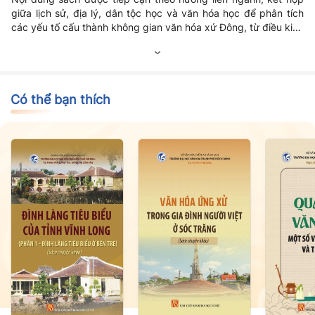
giữa lịch sử, địa lý, dân tộc học và văn hóa học để phân tích
các yếu tố cấu thành không gian văn hóa xứ Đông, từ điều kiện
tự nhiên, môi trường cư trú, cơ cấu làng xã đến hệ thống tín
ngưỡng, lễ hội, phong tục tập quán, nghề thủ công truyền
thống và các giá trị văn hóa dân gian. Đặc biệt, sách nhấn
mạnh vai trò của xứ Đông trong tiến trình phát triển văn hóa
dân tộc cũng như những đóng góp của vùng đất này đối với
Có thể bạn thích
nền văn minh sông Hồng.