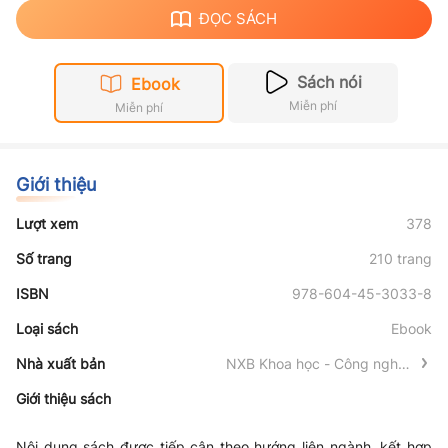
ĐỌC SÁCH
Sách nói
Ebook
Miễn phí
Miễn phí
Giới thiệu
Lượt xem
378
Số trang
210 trang
ISBN
978-604-45-3033-8
Loại sách
Ebook
Nhà xuất bản
NXB Khoa học - Công nghệ -
Truyền thông
Giới thiệu sách
Nội dung sách được tiếp cận theo hướng liên ngành, kết hợp