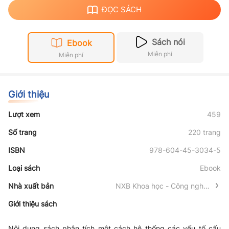
ĐỌC SÁCH
Sách nói
Ebook
Miễn phí
Miễn phí
Giới thiệu
Lượt xem
459
Số trang
220 trang
ISBN
978-604-45-3034-5
Loại sách
Ebook
Nhà xuất bản
NXB Khoa học - Công nghệ -
Truyền thông
Giới thiệu sách
Nội dung sách phân tích một cách hệ thống các yếu tố cấu